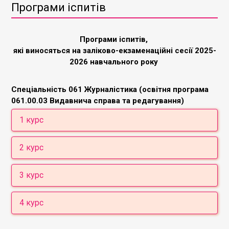
Програми іспитів
Програми іспитів,
які виносяться на заліково-екзаменаційні сесії 2025-
2026 навчального року
Спеціальність 061 Журналістика (освітня програма
061.00.03 Видавнича справа та редагування)
1 курс
Основи видавничої справи та редагування
2 курс
Українські студії
Теорія соціальних комунікацій
Економіка видавничого продукту
3 курс
Семіотика медіа-тексту
Поліграфія
Іноземна мова за професійним спрямуванням
Правові основи видавничої діяльності
Теорія та практика бестселера
Редагування та стилістика
4 курс
Книжкові видання
Інтегровані комунікації у видавничій справі
Філософські студії (Філософія/Логіка)
Основи економічних знань
Електронні видання