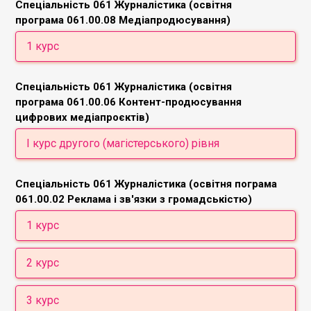
Спеціальність 061 Журналістика (освітня
Видавничий бізнес
програма 061.00.08 Медіапродюсування)
1 курс
Масова комунікація та інфомація
Спеціальність 061 Журналістика (освітня
Медіаіндустрія та медіабезпека
програма 061.00.06 Контент-продюсування
Глобальні медіавиклики
цифрових медіапроєктів)
Основи професійної комунікації
Технології створення медіатексту
І курс другого (магістерського) рівня
Дослідження у цифрових медіакомунікаціях
Спеціальність 061 Журналістика (освітня пограма
Управління цифровими медіапроєктами
061.00.02 Реклама і зв'язки з громадськістю)
Медіаправо та журналістська етика
Психологія медіапросьюмерів
1 курс
1 семестр
2 курс
Українські студії
Основи професійної діяльності
1 семестр
3 курс
Історія реклами та PR