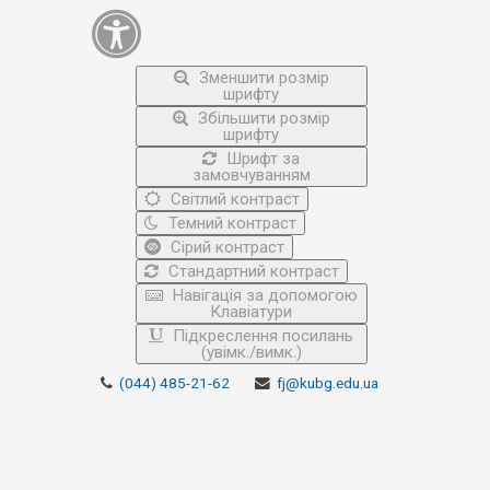
Зменшити розмір
шрифту
Збільшити розмір
шрифту
Шрифт за
замовчуванням
Світлий контраст
Темний контраст
Сірий контраст
Стандартний контраст
Навігація за допомогою
Клавіатури
Підкреслення посилань
(увімк./вимк.)
(044) 485-21-62
fj@kubg.edu.ua