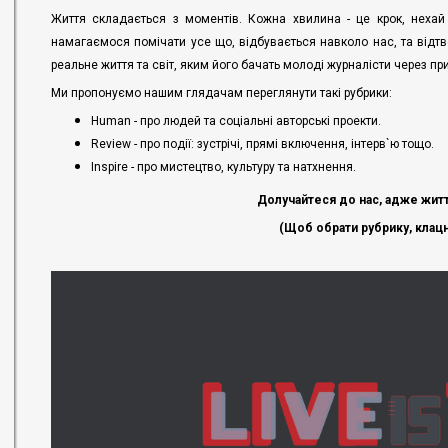
Життя складається з моментів. Кожна хвилина - це крок, неха
намагаємося помічати усе що, відбувається навколо нас, та відтво
реальне життя та світ, яким його бачать молоді журналісти через при
Ми пропонуємо нашим глядачам переглянути такі рубрики:
Human - про людей та соціальні авторські проекти.
Review - про події: зустрічі, прямі включення, інтерв`ю тощо.
Inspire - про мистецтво, культуру та натхнення.
Долучайтеся до нас, адже життя -
(Щоб обрати рубрику, клацн