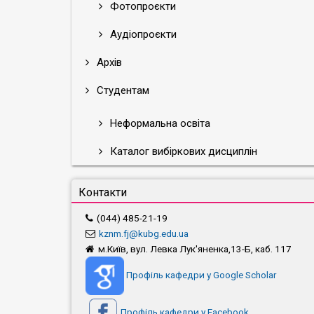
Фотопроєкти
Аудіопроєкти
Архів
Студентам
Неформальна освіта
Каталог вибіркових дисциплін
Контакти
(044) 485-21-19
kznm.fj@kubg.edu.ua
м.Київ, вул. Левка Лук'яненка,13-Б, каб. 117
Профіль кафедри у Google Scholar
Профіль кафедри у Facebook