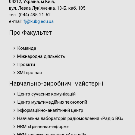
04212, Україна, м.Київ,
вул. Левка Лук'яненка, 13-Б, каб. 105
тел.: (044) 485-21-62
e-mail:
fj@kubg.edu.ua
Про Факультет
Команда
Міжнародна діяльність
Проєкти
ЗМІ про нас
Навчально-виробничі майстерні
Центр сучасних комунікацій
Центр мультимедійних технологій
Інформаційно-аналітиний центр
Навчальна лабораторія радіомовлення «Радіо BG»
НВМ «Грінченко-інформ»
НВМ тележурналістики «АстудіЯ»