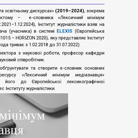
 та освітньому дискурсах»
(2019–2024)
, зокрема
роєктому – е-словника «
Лексичний мінімум
.2021–1.12.2024), Інститут журналістики взяв на
ача (учасника) в системі
ELEXIS
(Європейська
31015 – HORIZON 2020), яку представляє Інститут
ода триває з 1.02.2018 до 31.07.2022).
ректора з наукової роботи, професор кафедри
ауковий співробітник
.
бґрунтувати та створити е-словник основних
-ресурсу
«Лексичний мінімум медіазнавця»
ти його до Європейської лексикографічної
с Інституту журналістики.