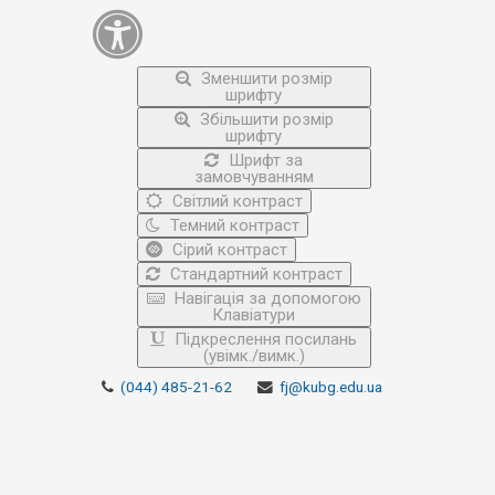
Зменшити розмір
шрифту
Збільшити розмір
шрифту
Шрифт за
замовчуванням
Світлий контраст
Темний контраст
Сірий контраст
Стандартний контраст
Навігація за допомогою
Клавіатури
Підкреслення посилань
(увімк./вимк.)
(044) 485-21-62
fj@kubg.edu.ua