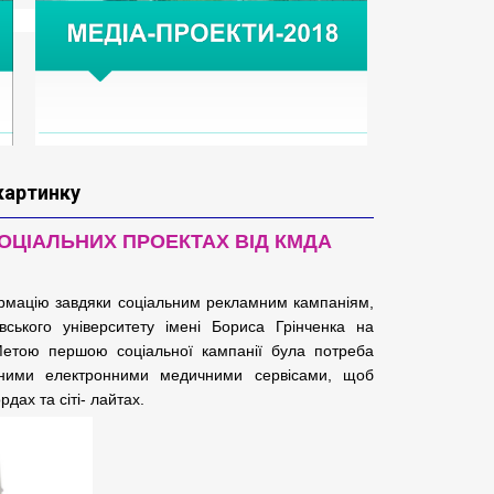
 картинку
СОЦІАЛЬНИХ ПРОЕКТАХ ВІД КМДА
формацію завдяки
соціальним рекламним кампаніям,
ївського університету імені Бориса Грінченка на
етою першою соціальної кампанії була потреба
овними електронними медичними
сервісами,
щоб
рдах та сіті-
лайтах.