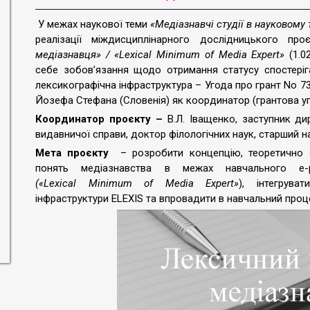
У межах наукової теми
«Медіазнавчі студії в науковому
реалізації міждисциплінарного дослідницького п
медіазнавця» / «Lexical Minimum of Media Expert
»
(1.02
себе зобов’язання щодо отримання статусу спостеріг
лексикографічна інфраструктура – Угода про грант No 7
Йозефа Стефана (Словенія) як координатор (грантова уг
Координатор проєкту –
В.Л. Іващенко, заступник ди
видавничої справи, доктор філологічних наук, старший н
Мета проєкту
– розробити концепцію, теоретично о
понять медіазнавства в межах навчального е
(«Lexical Minimum of Media Expert»
), інтегрува
інфраструктури ELEXIS та впровадити в навчальний проце