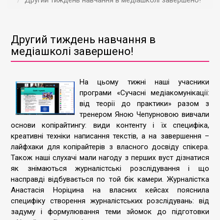
Другий тиждень навчання в медіашколі завершено!
Другий тиждень навчання в
медіашколі завершено!
На цьому тижні наші учасники
програми «Сучасні медіакомунікації:
від теорії до практики» разом з
тренером Яною Чепурновою вивчали
основи копірайтингу: види контенту і їх специфіка,
креативні техніки написання текстів, а на завершення –
лайфхаки для копірайтерів з власного досвіду спікера.
Також наші слухачі мали нагоду з перших вуст дізнатися
як знімаються журналістські розслідування і що
насправді відбувається по той бік камери. Журналістка
Анастасія Норіцина на власних кейсах пояснила
специфіку створення журналістських розслідувань: від
задуму і формулювання теми зйомок до підготовки