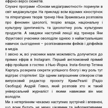
ефірної версії сюжетів.
Слухачі програми «Основи медіаграмотності» поринули в
світ медіакультури. На прикладі всім відомих кінострічок
та літературних творів тренер Ніна Зражевська розповіла
про феномен ідеології, теорію влади, національну і
культурну ідентичність та ідеологічну роль культурних
продуктів. А завдяки наступній лекції від тренера Яни
Фруктової учасники оволоділи однією з найактуальніших
навичок сьогодення – розпізнаванням фейків і діпфейків
в медіа.
І звісно ж, всі учасники мали можливість долучитися до
прямих ефірів в Instagram. Перший англомовний прямий
ефір пройшов з гостею з Нью-Йорка. Insta-блогер Тетяна
Карпусь розкрила секрети успішного блогу і яку роль тут
відіграє сторітелінг. Ще одним запрошеним спікером став
випусковий редактор проєкту Крим.Реалії (Радіо
Свобода) Андрій Гевко, який розповів хто ж такий
універсальний журналіст і якими навиками він має
володіти.
Ми з нетерпінням чекаємо наступних зустрічей і впевнені,
що вони будуть не менш цікавими та інформативними.