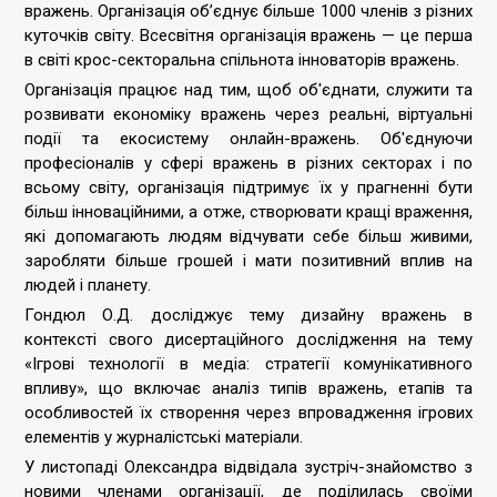
вражень. Організація об’єднує більше 1000 членів з різних
куточків світу. Всесвітня організація вражень — це перша
в світі крос-секторальна спільнота інноваторів вражень.
Організація працює над тим, щоб об'єднати, служити та
розвивати економіку вражень через реальні, віртуальні
події та екосистему онлайн-вражень. Об'єднуючи
професіоналів у сфері вражень в різних секторах і по
всьому світу, організація підтримує їх у прагненні бути
більш інноваційними, а отже, створювати кращі враження,
які допомагають людям відчувати себе більш живими,
заробляти більше грошей і мати позитивний вплив на
людей і планету.
Гондюл О.Д. досліджує тему дизайну вражень в
контексті свого дисертаційного дослідження на тему
«Ігрові технології в медіа: стратегії комунікативного
впливу», що включає аналіз типів вражень, етапів та
особливостей їх створення через впровадження ігрових
елементів у журналістські матеріали.
У листопаді Олександра відвідала зустріч-знайомство з
новими членами організації, де поділилась своїми