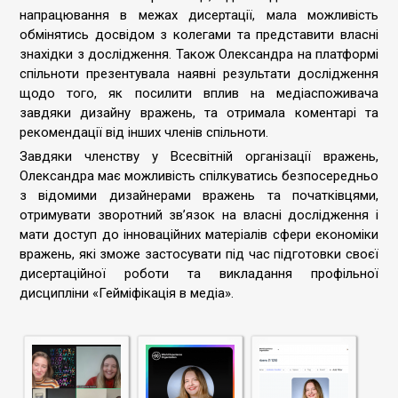
напрацювання в межах дисертації, мала можливість
обмінятись досвідом з колегами та представити власні
знахідки з дослідження. Також Олександра на платформі
спільноти презентувала наявні результати дослідження
щодо того, як посилити вплив на медіаспоживача
завдяки дизайну вражень, та отримала коментарі та
рекомендації від інших членів спільноти.
Завдяки членству у Всесвітній організації вражень,
Олександра має можливість спілкуватись безпосередньо
з відомими дизайнерами вражень та початківцями,
отримувати
зворотний зв’язок
на власні дослідження і
мати доступ до інноваційних матеріалів сфери економіки
вражень, які зможе застосувати
під час підготовки своєї
дисертаційної роботи
та викладання профільної
дисципліни «Гейміфікація в медіа».