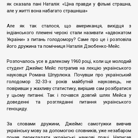
як сказала пані Наталія: «Ціна правди у фільмі страшна,
але у житті вона набагато страшніша»
Але як так сталося, що американця, вихідця з
індіанського племені черокі стали називати «адвокатом
України» з питань голодомору? Саме про це і розповіла
його дружина та помічниця Наталія Дзюбенко-Мейс.
Розпочалось усе в далекому 1960 році, коли ще молодий
студент Джеймс Мейс потрапив на лекцію українського
науковця Романа Шпурлюка. Почувши про український
голодомор 32-33-х років майбутній науковець, не
повіривши у жахливу статистику, вирішив сам розібратися
у цьому питанні. Так і почався довгий шлях Мейса у
доведенні та розгляданні питання українського
геноциду.
За словами дружини, Джеймс самотужки вивчив
українську мову за допомогою словників, уже незабаром
почав перекладати українські наукові праці. Написав