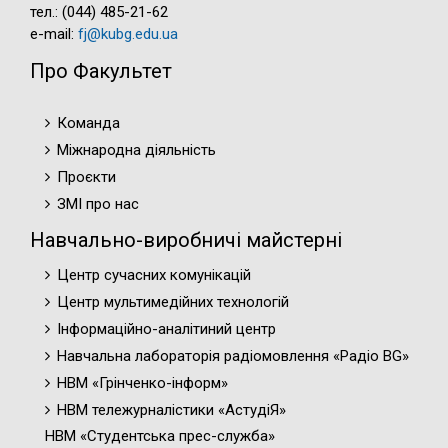
тел.: (044) 485-21-62
e-mail:
fj@kubg.edu.ua
Про Факультет
Команда
Міжнародна діяльність
Проєкти
ЗМІ про нас
Навчально-виробничі майстерні
Центр сучасних комунікацій
Центр мультимедійних технологій
Інформаційно-аналітиний центр
Навчальна лабораторія радіомовлення «Радіо BG»
НВМ «Грінченко-інформ»
НВМ тележурналістики «АстудіЯ»
НВМ «Студентська прес-служба»