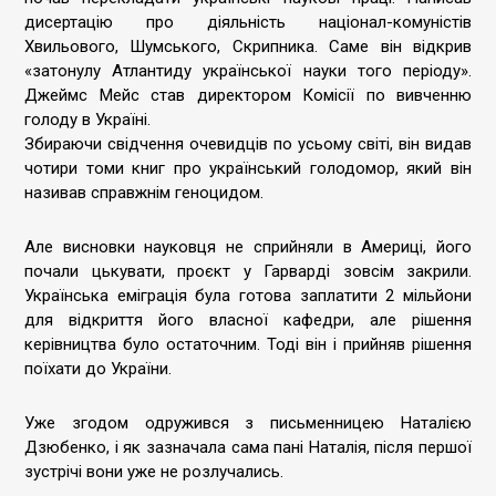
дисертацію про діяльність націонал-комуністів
Хвильового, Шумського, Скрипника. Саме він відкрив
«затонулу Атлантиду української науки того періоду».
Джеймс Мейс став директором Комісії по вивченню
голоду в Україні.
Збираючи свідчення очевидців по усьому світі, він видав
чотири томи книг про український голодомор, який він
називав справжнім геноцидом.
Але висновки науковця не сприйняли в Америці, його
почали цькувати, проєкт у Гарварді зовсім закрили.
Українська еміграція була готова заплатити 2 мільйони
для відкриття його власної кафедри, але рішення
керівництва було остаточним. Тоді він і прийняв рішення
поїхати до України.
Уже згодом одружився з письменницею Наталією
Дзюбенко, і як зазначала сама пані Наталія, після першої
зустрічі вони уже не розлучались.