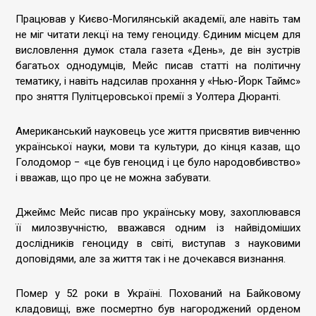
Працював у Києво-Могилянській академії, але навіть там
не міг читати лекцї на тему геноциду. Єдиним місцем для
висловлення думок стала газета «День», де він зустрів
багатьох однодумців, Мейс писав статті на політичну
тематику, і навіть надсилав прохання у «Нью-Йорк Таймс»
про зняття Пулітцеровської премії з Уолтера Дюранті.
Американський науковець усе життя присвятив вивченню
української науки, мови та культури, до кінця казав, що
Голодомор − «це був геноцид і це було народовбивство»
і вважав, що про це не можна забувати.
Джеймс Мейс писав про українську мову, захоплювався
її милозвучністю, вважався одним із найвідоміших
дослідників геноциду в світі, виступав з науковими
доповідями, але за життя так і не дочекався визнання.
Помер у 52 роки в Україні. Похований на Байковому
кладовищі, вже посмертно був нагороджений орденом