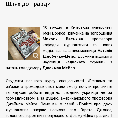
Шлях до правди
10 грудня
в Київський університет
імені Бориса Грінченка на запрошення
Миколи Васьківа
, професора
кафедри журналістики та нових
медіа, завітала письменниця
Наталія
Дзюбенко-Мейс
, дружина відомого
науковця, «адвоката України» з
питань голодомору
Джеймса Мейса
.
Студенти першого курсу спеціальності «Реклама та
зв’язки з громадськістю» мали змогу почути про життя
та наукові роботи видатної людини, українця не за
громадянством, а за душею, американського професора
Джеймса Мейса. Саме він у своїй «Повісті про двох
журналістів» вперше написав про Гарета Джонса,
головного героя нині популярного фільму «Ціна правди». І