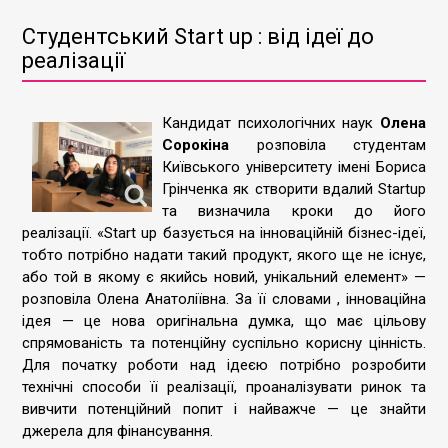
Студентський Start up : від ідеї до
реалізації
Кандидат психологічних наук
Олена
Сорокіна
розповіла студентам
Київського університету імені Бориса
Грінченка як створити вдалий Startup
та визначила кроки до його
реалізації. «Start up базується на інноваційній бізнес-ідеї,
тобто потрібно надати такий продукт, якого ще не існує,
або той в якому є якийсь новий, унікальний елемент» —
розповіла Олена Анатоліївна. За її словами , інноваційна
ідея — це нова оригінальна думка, що має цільову
спрямованість та потенційну суспільно корисну цінність.
Для початку роботи над ідеєю потрібно розробити
технічні способи її реалізації, проаналізувати ринок та
вивчити потенційний попит і найважче — це знайти
джерела для фінансування.