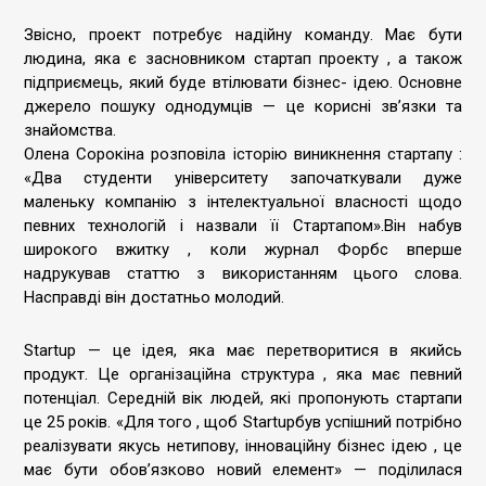
Звісно, проект потребує надійну команду. Має бути
людина, яка є засновником стартап проекту , а також
підприємець, який буде втілювати бізнес- ідею. Основне
джерело пошуку однодумців — це корисні зв’язки та
знайомства.
Олена Сорокіна розповіла історію виникнення стартапу :
«Два студенти університету започаткували дуже
маленьку компанію з інтелектуальної власності щодо
певних технологій і назвали її Стартапом».Він набув
широкого вжитку , коли журнал Форбс вперше
надрукував статтю з використанням цього слова.
Насправді він достатньо молодий.
Startup — це ідея, яка має перетворитися в якийсь
продукт. Це організаційна структура , яка має певний
потенціал. Середній вік людей, які пропонують стартапи
це 25 років. «Для того , щоб Startupбув успішний потрібно
реалізувати якусь нетипову, інноваційну бізнес ідею , це
має бути обов’язково новий елемент» — поділилася