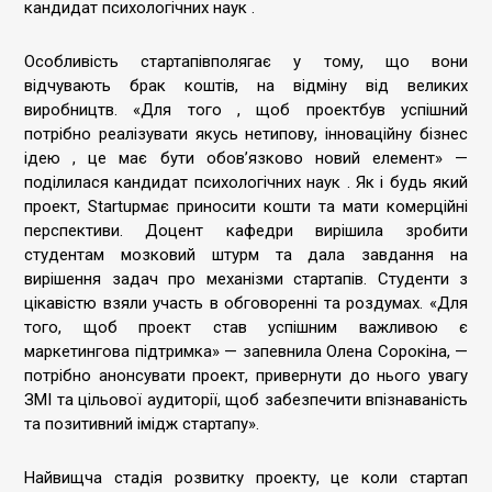
кандидат психологічних наук .
Особливість стартапівполягає у тому, що вони
відчувають брак коштів, на відміну від великих
виробництв. «Для того , щоб проектбув успішний
потрібно реалізувати якусь нетипову, інноваційну бізнес
ідею , це має бути обов’язково новий елемент» —
поділилася кандидат психологічних наук . Як і будь який
проект, Startupмає приносити кошти та мати комерційні
перспективи. Доцент кафедри вирішила зробити
студентам мозковий штурм та дала завдання на
вирішення задач про механізми стартапів. Студенти з
цікавістю взяли участь в обговоренні та роздумах. «Для
того, щоб проект став успішним важливою є
маркетингова підтримка» — запевнила Олена Сорокіна, —
потрібно анонсувати проект, привернути до нього увагу
ЗМІ та цільової аудиторії, щоб забезпечити впізнаваність
та позитивний імідж стартапу».
Найвищча стадія розвитку проекту, це коли стартап