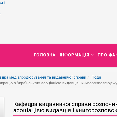
и і
у
ГОЛОВНА
ІНФОРМАЦІЯ
ПРО ФА
едра медіапродюсування та видавничої справи
Події
впрацю з Українською асоціацією видавців і книгорозповсюджу
Кафедра видавничої справи розпочин
асоціацією видавців і книгорозповс