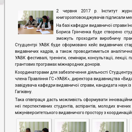
2 червня 2017 р. Інститут журна
книгорозповсюджувачів підписали ме
На базі кафедри видавничої справи Інс
Бориса Грінченка буде створено сту
зможуть проходити виробничу прак
Студцентрі УАВК буде сформовано кейс видавничих стар
видавничих кадрів, а також проводитиметься аналітичн
УАВК фестивалі, тренінги, семінари, консультації, лекції;
грантових програмах міжнародних донорів.
Координаторами для забезпечення діяльності Студцентру
члена Правління ГС «УАВК», директора видавництва «Видав
завідувача кафедри видавничої справи, кандидата наук із
Гагіківну.
Така співпраця дасть можливість сформувати інноваційни
неї перспективних студентів, аспірантів, молодих вчен
міжуніверситетського видавничого простору з координаці