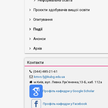
Неформальна освіта
Проєкти здобувачів вищої освіти
Опитування
Події
Анонси
Архів
Контакти
(044) 485-21-61
kmvs.fj@kubg.edu.ua
м.Київ, вул. Левка Лук'яненка,13-Б, каб. 112а
Профіль кафедри у Google Scholar
Профіль кафедри у Facebook