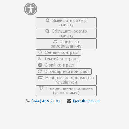
Зменшити розмір
шрифту
Збільшити розмір
шрифту
Шрифт за
замовчуванням
Світлий контраст
Темний контраст
Сірий контраст
Стандартний контраст
Навігація за допомогою
Клавіатури
Підкреслення посилань
(увімк./вимк.)
(044) 485-21-62
fj@kubg.edu.ua