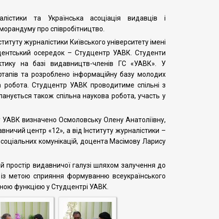
лістики та Українська асоціація видавців і
морандуму про співробітництво.
титуту журналістики Київського університету імені
дентський осередок – Студцентр УАВК. Студенти
тику на базі видавництв-членів ГС «УАВК». У
тапів та розроблено інформаційну базу молодих
а робота. Студцентр УАВК проводитиме спільні з
 планується також спільна наукова робота, участь у
 УАВК визначено Осмоловську Олену Анатоліївну,
ничий центр «12», а від Інституту журналістики –
 соціальних комунікацій, доцента Масімову Ларису
й простір видавничої галузі шляхом залучення до
их із метою сприяння формуванню всеукраїнського
йною функцією у Студцентрі УАВК.