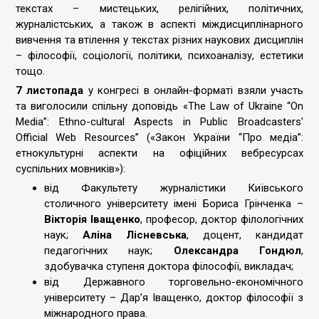
текстах – мистецьких, релігійних, політичних,
журналістських, а також в аспекті міждисциплінарного
вивчення та втілення у текстах різних наукових дисциплін
– філософії, соціології, політики, психоаналізу, естетики
тощо.
7 листопада
у конгресі в онлайн-форматі взяли участь
та виголосили спільну доповідь «The Law of Ukraine “On
Media”: Ethno-cultural Aspects in Public Broadcasters'
Official Web Resources” («Закон України “Про медіа”:
етнокультурні аспекти на офіційних вебресурсах
суспільних мовників»):
від Факультету журналістики Київського
столичного університету імені Бориса Грінченка –
Вікторія Іващенко
, професор, доктор філологічних
наук;
Аліна Лісневська
, доцент, кандидат
педагогічних наук;
Олександра Гондюл
,
здобувачка ступеня доктора філософії, викладач;
від Державного торговельно-економічного
університету – Дар’я Іващенко, доктор філософії з
міжнародного права.