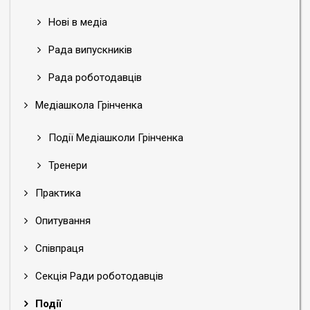
Нові в медіа
Рада випускників
Рада роботодавців
Медіашкола Грінченка
Події Медіашколи Грінченка
Тренери
Практика
Опитування
Співпраця
Секція Ради роботодавців
Події