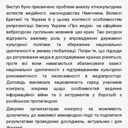
Виступ було присвячено проблемі аналізу етнокультурних
аспектів медійного законодавства Німеччини, Великої
Британії та України й у цьому контексті особливостям
репрезентації Закону України «Про медіа» на офіційних
вебресурсах суспільних мовників цих країн. Такі ресурси
відіграють важливу роль у впровадженні державної
культурної політики та збереженні національної
ідентичності в умовах глобалізації. Попри те, що підходи
до регулювання медіа в досліджуваних країнах різняться,
проте всі вони намагаються збалансувати захист
національної ідентичності з підтримуванням культурної
різноманітності та інклюзивності в медіапросторі.
Доповідь викликала зацікавленість серед учасників
конгресу, зокрема щодо особливостей ведення
інформаційної війни та її інструментів у боротьбі з
російською пропагандою.
Дякуємо організаторам конгресу за можливість
долучитись до важливої міжнародної події та поділитися
результатами проведених досліджень, актуальних і для
України!