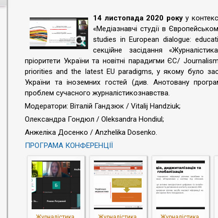
14 листопада 2020 року
у контекс
«Медіазнавчі студії в Європейськом
studies in European dialogue: educa
секційне засідання «Журналістик
пріоритети України та новітні парадигми ЄС/ Journalism, 
priorities and the latest EU paradigms, у якому було за
України та іноземних гостей (див. Анотовану програ
проблем сучасного журналістикознавства.
Модератори: Віталій Гандзюк / Vitalij Handziuk;
Олександра Гондюл / Oleksandra Hondiul;
Анжеліка Досенко / Anzhelika Dosenko.
ПРОГРАМА КОНФЕРЕНЦІЇ
Журналістика,
Журналістика,
Журналістика,