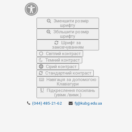
Зменшити розмір
шрифту
Збільшити розмір
шрифту
Шрифт за
замовчуванням
Світлий контраст
Темний контраст
Сірий контраст
Стандартний контраст
Навігація за допомогою
Клавіатури
Підкреслення посилань
(увімк./вимк.)
(044) 485-21-62
fj@kubg.edu.ua