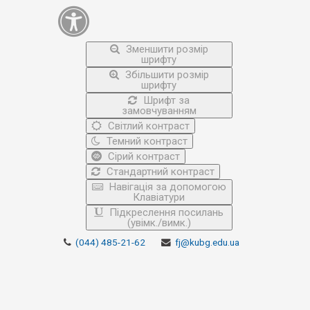
Зменшити розмір
шрифту
Збільшити розмір
шрифту
Шрифт за
замовчуванням
Світлий контраст
Темний контраст
Сірий контраст
Стандартний контраст
Навігація за допомогою
Клавіатури
Підкреслення посилань
(увімк./вимк.)
(044) 485-21-62
fj@kubg.edu.ua