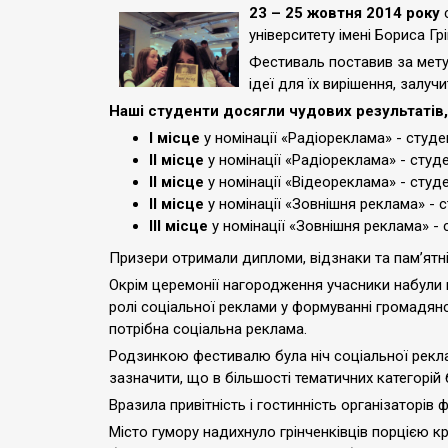
23 – 25 жовтня 2014 року
с
університету імені Бориса Гр
Фестиваль поставив за мету 
ідеї для їх вирішення, залу
Наші студенти досягли чудових результатів,
I місце
у номінації «Радіореклама» - студе
II місце
у номінації «Радіореклама» - студ
II місце
у номінації «Відеореклама» - студе
II місце
у номінації «Зовнішня реклама» - 
III місце
у номінації «Зовнішня реклама» - 
Призери отримали дипломи, відзнаки та пам’ятні
Окрім церемонії нагородження учасники набули ц
ролі соціальної реклами у формуванні громадянс
потрібна соціальна реклама.
Родзинкою фестивалю була ніч соціальної реклам
зазначити, що в більшості тематичних категорій 
Вразила привітність і гостинність організаторі
Місто гумору надихнуло грінченківців порцією к