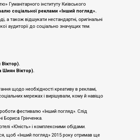
тю» Гуманітарного інституту Київського
алю соціальної реклами «Інший погляд».
і, а також відшукати нестандартні, оригінальні
кої аудиторії до соціально значущих тем.
 Віктор).
а Шиян Віктор).
тання щодо необхідності креативу в рекламі,
соціальних мережах і вирішували, кому й навіщо
і роботи фестивалю «Інший погляд». Слід
ні Бориса Грінченка.
отелі «Юність» і комплексними обідами.
ться, щоб «Інший погляд» 2015 року отримав ще