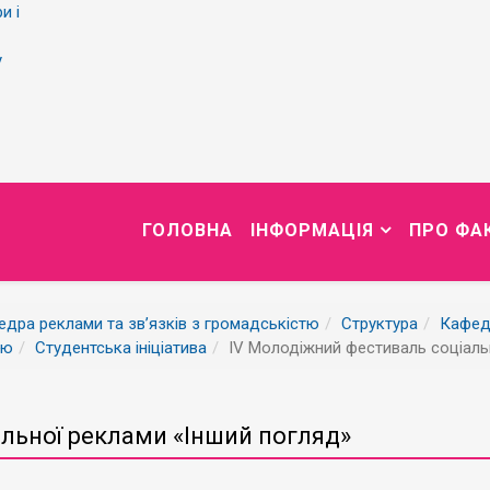
и і
у
ГОЛОВНА
ІНФОРМАЦІЯ
ПРО ФА
дра реклами та зв’язків з громадськістю
Структура
Кафед
тю
Студентська ініціатива
ІV Молодіжний фестиваль соціаль
льної реклами «Інший погляд»