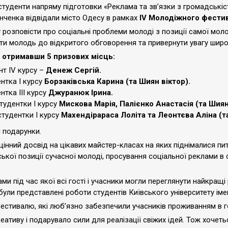
туденти напряму підготовки «Реклама та зв’язки з громадськіс
інченка відвідали місто Одесу в рамках
ІV Молодіжного фестив
розповісти про соціальні проблеми молоді з позиції самої молод
чити молодь до відкритого обговорення та привернути увагу широ
 отримавши 5 призових місць:
нт IV курсу –
Денеж Сергій.
ентка І курсу
Борзаківська Карина (та Шиян віктор).
нтка ІІІ курсу
Джуранюк Ірина.
студентки І курсу
Мискова Марія, Палієнко Анастасія (та Шиян
студентки І курсу
Махендірараса Лоліта та Леонтєва Аліна (т
 подарунки.
інний досвід на цікавих майстер-класах на яких піднімалися пи
ької позиції сучасної молоді, просування соціальної реклами в 
и під час якої всі гості і учасники могли переглянути найкращ
були представлені роботи студентів Київського університету іме
в фестивалю, які люб’язно забезпечили учасників проживанням в г
реативу і подарувало сили для реалізації свіжих ідей. Тож хоче