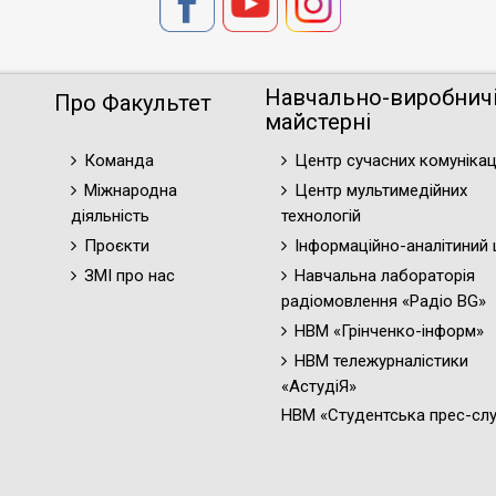
Навчально-виробнич
Про Факультет
майстерні
Команда
Центр сучасних комунікац
Міжнародна
Центр мультимедійних
діяльність
технологій
Проєкти
Інформаційно-аналітиний 
ЗМІ про нас
Навчальна лабораторія
радіомовлення «Радіо BG»
НВМ «Грінченко-інформ»
НВМ тележурналістики
«АстудіЯ»
НВМ «Студентська прес-сл