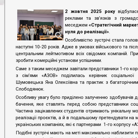
2 жовтня 2025 року
відбулася
реклами та звʼязків з громадсь
меседжем
«Стратегічний маркет
нуля до реалізації»
.
Особливістю зустрічі стала голов
наступні 10-20 років. Адже в умовах військового та пі
центральним лейтмотивом всіх свідомих компаній. При
зробити комерційні установи успішними.
Саме з таким меседжем завітали представники 1-го кор
з сім'ями «АЗОВ» поділилась керівник соціальної
Шумовецька Яна Олексіївна та практик з багаторічним
Слободянюк.
Особливу увагу було приділено залученню здобувачів до
бачення, яке ставлять перед собою представники соціа
Частина зацікавлених студентів отримають унікальну мо
реалізації проєктів, а й в подальшому претендувати на
українських компаніях, які є партнерами 1-го корпусу «
Подібні зустрічі мають на меті максимально наблизити 