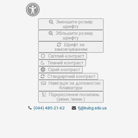
Зменшити розмір
шрифту
Збільшити розмір
шрифту
Шрифт за
замовчуванням
Світлий контраст
Темний контраст
Сірий контраст
Стандартний контраст
Навігація за допомогою
Клавіатури
Підкреслення посилань
(увімк./вимк.)
(044) 485-21-62
fj@kubg.edu.ua