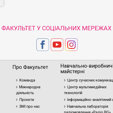
ФАКУЛЬТЕТ У СОЦІАЛЬНИХ МЕРЕЖАХ
Навчально-виробнич
Про Факультет
майстерні
Команда
Центр сучасних комунікац
Міжнародна
Центр мультимедійних
діяльність
технологій
Проєкти
Інформаційно-аналітиний 
ЗМІ про нас
Навчальна лабораторія
радіомовлення «Радіо BG»