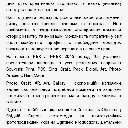
днів стає креативною столицею та надає унікальну
нагоду навчатись працюючи.
Наші студенти одразу ж розпочали своє дослідження
ринку останніх трендів реклами та поліграфії. Нові
знайомства з представниками міжнародних компаній,
історії розвитку та інновацій. Можливість потрапити у світ
своєї майбутньої професії є необхідним досвідом
практика та конкурентною перевагою на ринку праці.
На теренах
REX / T-REX 2018
понад 100 учасників
презентували інновації з усіх рекламних напрямків:
Souvenir, Print, POS, Sing, Craft, Pack, Digital, Art, Photo,
Ambient, HandMade.
Photo, Craft, AR, Art, Gallery — експозиційні напрямки,
задані сьогоднішніми потребами компаній та запитами
споживачів, тож грінченківці мали нагоду першими їх
оцінити.
Однією з найбільш цікавих локацій стала найбільша у
Східній Європі фотостудія та найпотужніший
фотопродакшен України Lightfield Productions. Детальний