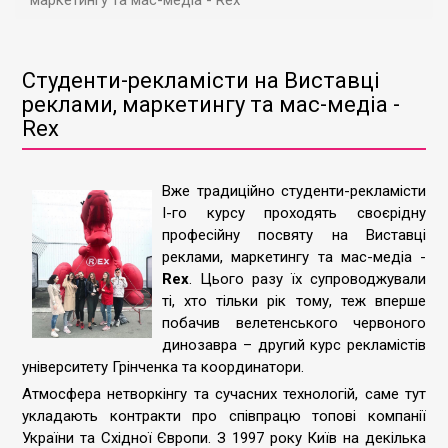
маркетингу та мас-медіа - Rex
Студенти-рекламісти на Виставці
реклами, маркетингу та мас-медіа -
Rex
Вже традиційно студенти-рекламісти
I-го курсу проходять своєрідну
професійну посвяту на Виставці
реклами, маркетингу та мас-медіа -
Rex
. Цього разу їх супроводжували
ті, хто тільки рік тому, теж вперше
побачив велетенського червоного
динозавра – другий курс рекламістів
університету Грінченка та координатори.
Атмосфера нетворкінгу та сучасних технологій, саме тут
укладають контракти про співпрацю топові компанії
України та Східної Європи. З 1997 року Київ на декілька