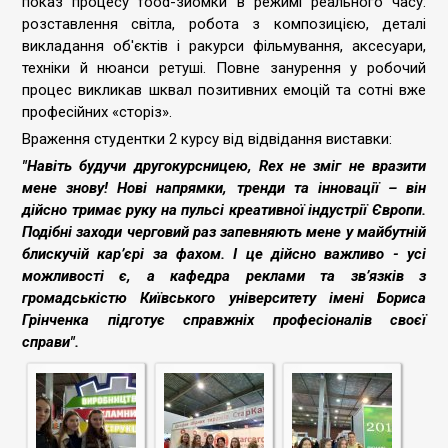
показ процесу food-зйомки в режимі реального часу:
розставлення світла, робота з композицією, деталі
викладання об'єктів і ракурси фільмування, аксесуари,
техніки й нюанси ретуші. Повне занурення у робочий
процес викликав шквал позитивних емоцій та сотні вже
професійних «сторіз».
Враження студентки 2 курсу від відвідання виставки:
"Навіть будучи другокурсницею, Rex не зміг не вразити
мене знову! Нові напрямки, тренди та інновації – він
дійсно тримає руку на пульсі креативної індустрії Європи.
Подібні заходи черговий раз запевняють мене у майбутній
блискучій кар’єрі за фахом. І це дійсно важливо - усі
можливості є, а кафедра реклами та зв’язків з
громадськістю Київського університету імені Бориса
Грінченка підготує справжніх професіоналів своєї
справи".