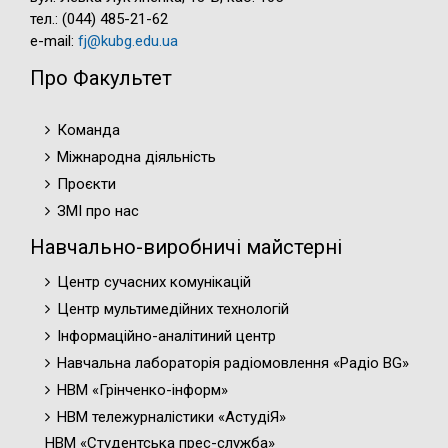
тел.: (044) 485-21-62
e-mail:
fj@kubg.edu.ua
Про Факультет
Команда
Міжнародна діяльність
Проєкти
ЗМІ про нас
Навчально-виробничі майстерні
Центр сучасних комунікацій
Центр мультимедійних технологій
Інформаційно-аналітиний центр
Навчальна лабораторія радіомовлення «Радіо BG»
НВМ «Грінченко-інформ»
НВМ тележурналістики «АстудіЯ»
НВМ «Студентська прес-служба»