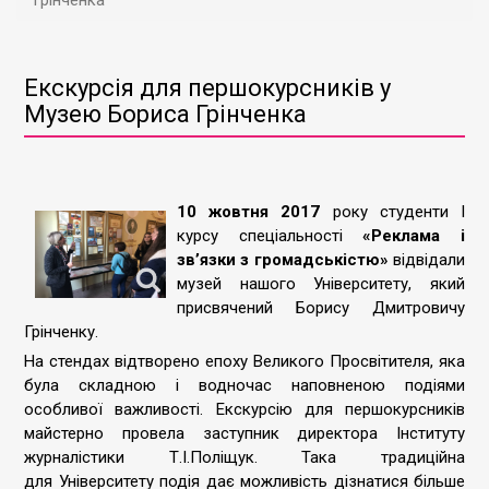
Грінченка
Екскурсія для першокурсників у
Музею Бориса Грінченка
10 жовтня 2017
року студенти І
курсу спеціальності
«Реклама і
зв’язки з громадськістю»
відвідали
музей нашого Університету, який
присвячений Борису Дмитровичу
Грінченку.
На стендах відтворено епоху Великого Просвітителя, яка
була складною і водночас наповненою подіями
особливої важливості. Екскурсію для першокурсників
майстерно провела заступник директора Інституту
журналістики Т.І.Поліщук. Така традиційна
для Університету подія дає можливість дізнатися більше