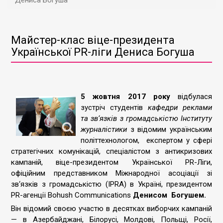
Дениса Богуша
Майстер-клас віце-президента
Української PR-ліги Дениса Богуша
5 жовтня 2017 року
відбулася
зустріч студентів
кафедри реклами
та зв‘язків з громадськістю Інституту
журналістики
з відомим українським
політтехнологом, експертом у сфері
стратегічних комунікацій, спеціалістом з антикризових
кампаній, віце-президентом Української PR-Ліги,
офіційним представником Міжнародної асоціації зі
зв‘язків з громадськістю (IPRA) в Україні, президентом
PR-агенції Bohush Communications
Денисом Богушем.
Він відомий своєю участю в десятках виборчих кампаній
— в Азербайджані, Білорусі, Молдові, Польщі, Росії,