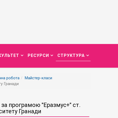
КУЛЬТЕТ
РЕСУРСИ
СТРУКТУРА
чна робота
Майстер-класи
ту Гранади
за програмою "Еразмус+" ст.
ситету Гранади