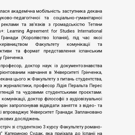
ася академічна мобільність заступника декана
ково-педагогічної та соціально-гуманітарної
 реклами та зв'язків з громадськістю Тетяни
 Learning Agreement for Studies International
і Гранади (Королівство Іспанія), під час якої
рівництвом Факультету комунікації та
ективи та формат представлення іспанським
 Грінченка.
 професор, доктор наук із документознавства
єнтованим навчання в Університеті Грінченка,
декана цього ж Факультету з питань студентства,
 з журналістики, професор Лідія Перальта Перес
тенцій та чудовими студентськими проєктами.
комунікації, доктор філософії з аудіовізуальної
рін запропонував відвідати заняття з відео- та
і впроваджує Університет Гранади. Заплановано
аукових досліджень.
устріч зі студенткою 3 курсу Факультету романо-
а)" Катериною Судак, яка приїхала до Іспанії на