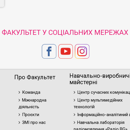
ФАКУЛЬТЕТ У СОЦІАЛЬНИХ МЕРЕЖАХ
Навчально-виробнич
Про Факультет
майстерні
Команда
Центр сучасних комунікац
Міжнародна
Центр мультимедійних
діяльність
технологій
Проєкти
Інформаційно-аналітиний 
ЗМІ про нас
Навчальна лабораторія
радіомовлення «Радіо BG»