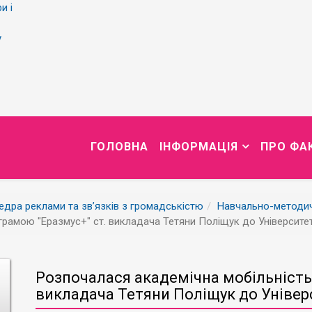
и і
у
ГОЛОВНА
ІНФОРМАЦІЯ
ПРО ФА
дра реклами та зв’язків з громадськістю
Навчально-методи
грамою "Еразмус+" ст. викладача Тетяни Поліщук до Університе
Розпочалася академічна мобільність 
викладача Тетяни Поліщук до Універ