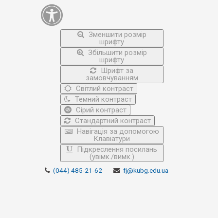
Зменшити розмір
шрифту
Збільшити розмір
шрифту
Шрифт за
замовчуванням
Світлий контраст
Темний контраст
Сірий контраст
Стандартний контраст
Навігація за допомогою
Клавіатури
Підкреслення посилань
(увімк./вимк.)
(044) 485-21-62
fj@kubg.edu.ua