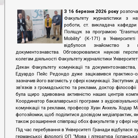
З 16 березня 2026 року
розпочал
Факультету журналістики з нау
роботи, ст. викладача кафедри
Поліщук за програмою "Erasmus+:
Mobility" (К-171) в Університет
відбулося знайомство з ке
документознавства. Обговорювалися наукові персп
колегам діяльності Факультету журналістики Університету
Декан Факультету комунікації та документознавства,
Едуардо Пейс Редондо дуже зацікавився практико-орі
зазначив його вагомість у сфері комунікації. Заступник 
зв'язків з громадськістю та реклами, доктор філософії
була щиро здивована активністю наших центрів компе
Координатор бакалаврської програми з аудіовізуальної 
комунікації та реклами, професор Хуан Анхель Ходар Ма
фотозйомки, щоб поділитися досвідом медіапрактик, як
також розширення співпраці обох факультетів у сфері н
Під час перебування в Університеті Гранади відбулася з
германської філології ОП "Мова і література (іспанськ