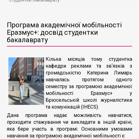
студентки бакалаврату
Програма академічної мобільності
Еразмус+: досвід студентки
бакалаврату
Кілька місяців тому студентка
кафедри реклами та звʼязків з
громадськістю Катерина Лимарь
навчалась протягом одного
семестру за програмою академічної
мобільності Еразмус+ у
Брюсельській школі журналістики
та комунікацій (IHECS).
Дана програма надає можливість навчатися,
проходити стажування чи викладати в іншій країні,
яка бере участь в програмі. Основними умовами
навчання за програмою академічної мобільності є: