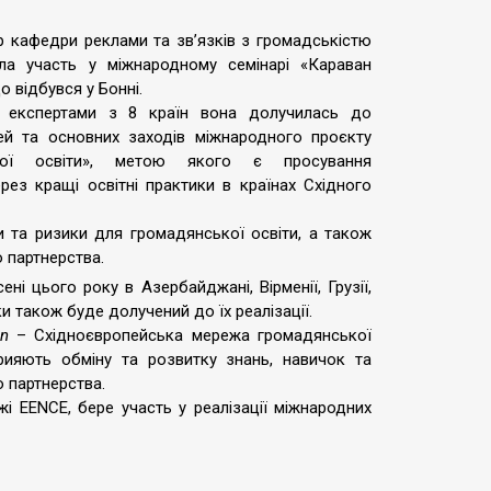
 кафедри реклами та зв’язків з громадськістю
а участь у міжнародному семінарі «Караван
о відбувся у Бонні.
 експертами з 8 країн вона долучилась до
лей та основних заходів міжнародного проєкту
кої освіти», метою якого є просування
рез кращі освітні практики в країнах Східного
и та ризики для громадянської освіти, а також
 партнерства.
ні цього року в Азербайджані, Вірменії, Грузії,
и також буде долучений до їх реалізації.
on
– Східноєвропейська мережа громадянської
прияють обміну та розвитку знань, навичок та
о партнерства.
жі EENCE, бере участь у реалізації міжнародних