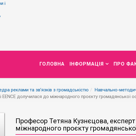
и і
у
ГОЛОВНА
ІНФОРМАЦІЯ
ПРО ФА
дра реклами та зв’язків з громадськістю
Навчально-методи
і EENCE долучилася до міжнародного проєкту громадянської ос
Професор Тетяна Кузнєцова, експерт
міжнародного проєкту громадянської