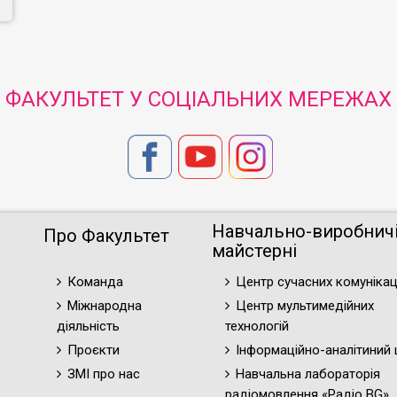
ФАКУЛЬТЕТ У СОЦІАЛЬНИХ МЕРЕЖАХ
Навчально-виробнич
Про Факультет
майстерні
Команда
Центр сучасних комунікац
Міжнародна
Центр мультимедійних
діяльність
технологій
Проєкти
Інформаційно-аналітиний 
ЗМІ про нас
Навчальна лабораторія
радіомовлення «Радіо BG»