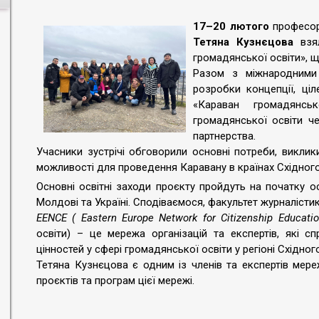
17–20 лютого
професор
Тетяна Кузнєцова
взял
громадянської освіти», щ
Разом з міжнародними
розробки концепції, ці
«Караван громадянсь
громадянської освіти че
партнерства.
Учасники зустрічі обговорили основні потреби, виклик
можливості для проведення Каравану в країнах Східного
Основні освітні заходи проєкту пройдуть на початку осе
Молдові та Україні. Сподіваємося, факультет журналістик
EENCE ( Eastern Europe Network for Citizenship Educati
освіти) – це мережа організацій та експертів, які с
цінностей у сфері громадянської освіти у регіоні Східног
Тетяна Кузнєцова є одним із членів та експертів мере
проєктів та програм цієї мережі.