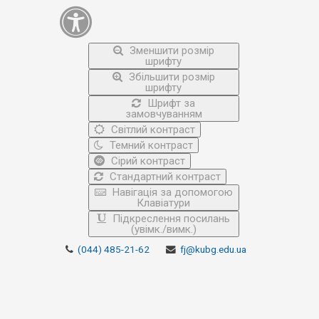
Зменшити розмір
шрифту
Збільшити розмір
шрифту
Шрифт за
замовчуванням
Світлий контраст
Темний контраст
Сірий контраст
Стандартний контраст
Навігація за допомогою
Клавіатури
Підкреслення посилань
(увімк./вимк.)
(044) 485-21-62
fj@kubg.edu.ua