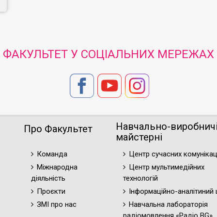
ФАКУЛЬТЕТ У СОЦІАЛЬНИХ МЕРЕЖАХ
Навчально-виробнич
Про Факультет
майстерні
Команда
Центр сучасних комунікац
Міжнародна
Центр мультимедійних
діяльність
технологій
Проєкти
Інформаційно-аналітиний 
ЗМІ про нас
Навчальна лабораторія
радіомовлення «Радіо BG»