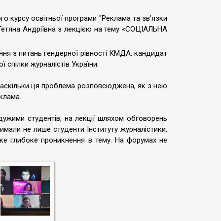
ого курсу освітньої програми "Реклама та зв’язки
Тетяна Андріївна з лекцією на тему «СОЦІАЛЬНА
іння з питань гендерної рівності КМДА, кандидат
ї спілки журналістів України.
 наскільки ця проблема розповсюджена, як з нею
клама.
ужими студентів, на лекції шляхом обговорень
имали не лише студенти Інституту журналістики,
таке глибоке проникнення в тему. На форумах не