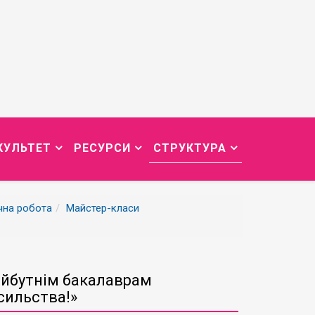
КУЛЬТЕТ
РЕСУРСИ
СТРУКТУРА
чна робота
Майстер-класи
айбутнім бакалаврам
сильства!»