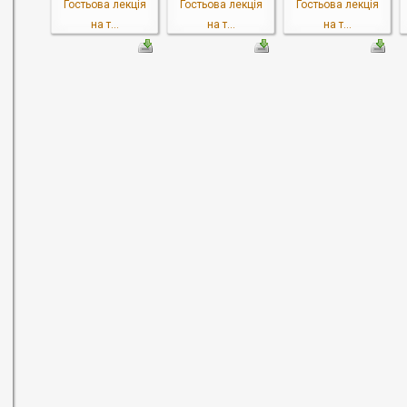
Гостьова лекція
Гостьова лекція
Гостьова лекція
на т...
на т...
на т...