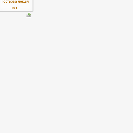
Гостьова лекція
на т...