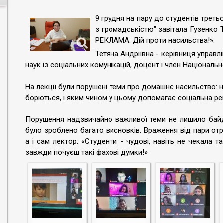
9 грудня на пару до студентів треть
з громадськістю" завітала Гузенко 
РЕКЛАМА: Дій проти насильства!».
Тетяна Андріївна - керівниця управл
наук із соціальних комунікацій, доцент і член Національно
На лекції були порушені теми про домашнє насильство:
борються, і яким чином у цьому допомагає соціальна ре
Порушення надзвичайно важливої теми не лишило байд
було зроблено багато висновків. Враження від пари отр
а і сам лектор: «Студенти - чудові, навіть не чекала 
завжди почуєш такі фахові думки!»