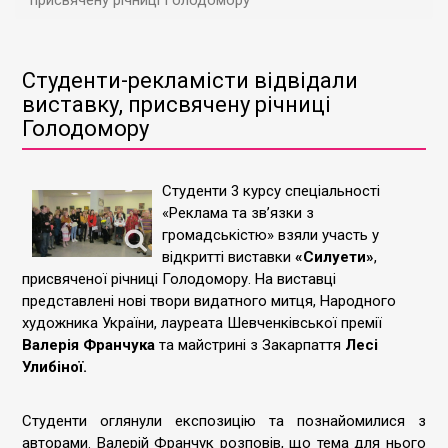
присвячену річниці Голодомору
Студенти-рекламісти відвідали
виставку, присвячену річниці
Голодомору
Студенти 3 курсу спеціальності
«Реклама та зв’язки з
громадськістю» взяли участь у
відкритті виставки
«Силуети»
,
присвяченої річниці Голодомору. На виставці
представлені нові твори видатного митця, Народного
художника України, лауреата Шевченківської премії
Валерія Франчука
та майстрині з Закарпаття
Лесі
Улибіної.
Студенти оглянули експозицію та познайомилися з
авторами. Валерій Франчук розповів, що тема для нього