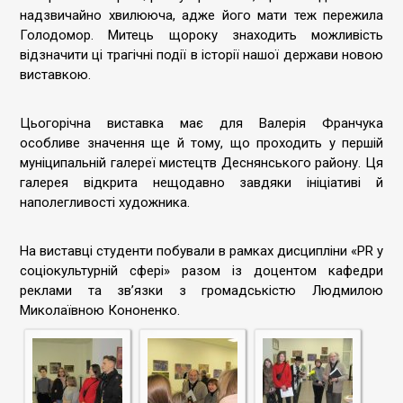
надзвичайно хвилююча, адже його мати теж пережила
Голодомор. Митець щороку знаходить можливість
відзначити ці трагічні події в історії нашої держави новою
виставкою.
Цьогорічна виставка має для Валерія Франчука
особливе значення ще й тому, що проходить у першій
муніципальній галереї мистецтв Деснянського району. Ця
галерея відкрита нещодавно завдяки ініціативі й
наполегливості художника.
На виставці студенти побували в рамках дисципліни «PR у
соціокультурній сфері» разом із доцентом кафедри
реклами та зв’язки з громадськістю Людмилою
Миколаївною Кононенко.