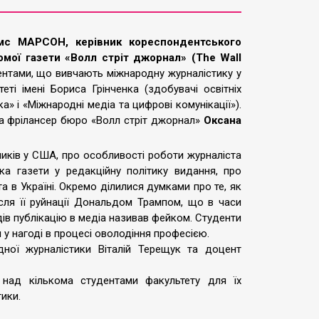
мс МАРСОН, керівник кореспондентського
омої газети «Волл стріт джорнал» (The Wall
ентами, що вивчають міжнародну журналістику у
еті імені Бориса Грінченка (здобувачі освітніх
» і «Міжнародні медіа та цифрові комунікації»).
а фрілансер бюро «Волл стріт джорнал»
Оксана
ників у США, про особливості роботи журналіста
ка газети у редакційну політику видання, про
а в Україні. Окремо ділилися думками про те, як
сля її руйнації Дональдом Трампом, що в часи
ів публікацію в медіа називав фейком. Студенти
м у нагоді в процесі оволодіння професією.
ної журналістики Віталій Терещук та доцент
над кількома студентами факультету для їх
ики.