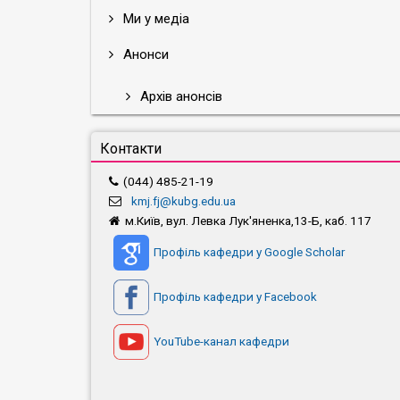
Ми у медіа
Анонси
Архів анонсів
Контакти
(044) 485-21-19
kmj.fj@kubg.edu.ua
м.Київ, вул. Левка Лук'яненка,13-Б, каб. 117
Профіль кафедри у Google Scholar
Профіль кафедри у Facebook
YouTube-канал кафедри