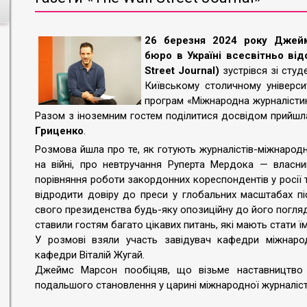
26 березня 2024 року Джей
бюро в Україні всесвітньо від
Street Journal)
зустрівся зі студ
Київському столичному університ
програм «Міжнародна журналістика
Разом з іноземним гостем поділитися досвідом прийшл
Гриценко
.
Розмова йшла про те, як готують журналістів-міжнарод
на війні, про невтручання Руперта Мердока — власни
порівняння роботи закордонних кореспондентів у росії т
відродити довіру до преси у глобальних масштабах пі
свого президенства будь-яку опозиційну до його погляд
ставили гостям багато цікавих питань, які мають стати ї
У розмові взяли участь завідувач кафедри міжнарод
кафедри Віталій Жугай.
Джеймс Марсон пообіцяв, що візьме наставництво 
подальшого становлення у царині міжнародної журналіст