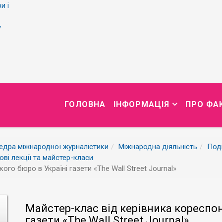
и і
у
ГОЛОВНА
ІНФОРМАЦІЯ
ПРО ФА
едра міжнародної журналістики
Міжнародна діяльність
Поді
ові лекції та майстер-класи
го бюро в Україні газети «The Wall Street Journal»
Майстер-клас від керівника кореспон
газети «The Wall Street Journal»