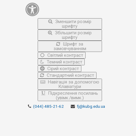
Зменшити розмір
шрифту
Збільшити розмір
шрифту
Шрифт за
замовчуванням
Світлий контраст
Темний контраст
Сірий контраст
Стандартний контраст
Навігація за допомогою
Клавіатури
Підкреслення посилань
(увімк./вимк.)
(044) 485-21-62
fj@kubg.edu.ua