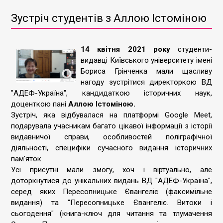
Зустріч студентів з Аллою Істоміною
14 квітня 2021 року
студенти-
видавці Київського університету імені
Бориса Грінченка мали щасливу
нагоду зустрітися директоркою ВД
"АДЕФ-Україна", кандидаткою історичних наук,
доценткою пані
Аллою Істоміною.
Зустріч, яка відбувалася на платформі Google Meet,
подарувала учасникам багато цікавої інформації з історії
видавничої справи, особливостей поліграфічної
діяльності, специфіки сучасного видання історичних
пам'яток.
Усі присутні мали змогу, хоч і віртуально, але
доторкнутися до унікальних видань ВД "АДЕФ-Україна",
серед яких Пересопницьке Євангеліє (факсимільне
видання) та "Пересопницьке Євангеліє. Витоки і
сьогодення" (книга-ключ для читання та тлумачення