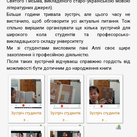
Святого Письма, викладеного старо-українською мовою
літературних джерел).
Більше години тривала зустріч, але цього часу не
вистачило, щоб обговорити усі актуальні питання. Тож
спільно вирішили організувати ще кілька зустрічей для
широкого кола студентів та професорсько-
викладацького складу університету.
Ми зі студентами висловили пані Аллі своє щире
захоплення її професійною діяльністю.
Після таких зустрічей відчуваєш справжню гордість від
можливості бути дотичним до народження книги.
Зустріч студентів
Зустріч студентів
Зустріч студентів
з ...
з ...
з ...