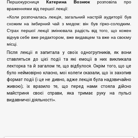
Першокурсниця
Катерина Вознюк
розповіла про
враженнями від першої лекції:
«
Коли розпочалась лекція, загальний настрій аудиторії був
схожим на імбирний чай з медом: він був гірко-солодким.
Страх першої лекції змінювала радість від того, що кожен
відчув себе вже редактором, вже видавцем та вже на своєму
місці.
Після лекції я запитала у своїх одногрупників, як вони
ставляться до цієї події та які емоції в них викликала
лекторка та й загалом те, що відбулося. Окрім того, що це
було неймовірно класно, мої колеги сказали, що їх захопив
формат події (і це не дивно, адже лекція була надзвичайно
живою); їх вразило те, що перед нами стояла дійсно
майстриня своєї справи, яка тримає руку на пульсі
видавничої діяльності
»
.