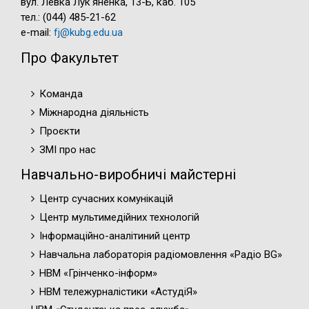
вул. Левка Лук'яненка, 13-Б, каб. 105
тел.: (044) 485-21-62
e-mail:
fj@kubg.edu.ua
Про Факультет
Команда
Міжнародна діяльність
Проєкти
ЗМІ про нас
Навчально-виробничі майстерні
Центр сучасних комунікацій
Центр мультимедійних технологій
Інформаційно-аналітиний центр
Навчальна лабораторія радіомовлення «Радіо BG»
НВМ «Грінченко-інформ»
НВМ тележурналістики «АстудіЯ»