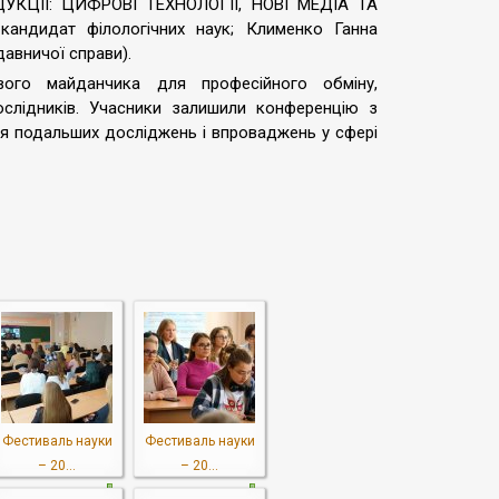
УКЦІЇ: ЦИФРОВІ ТЕХНОЛОГІЇ, НОВІ МЕДІА ТА
андидат філологічних наук; Клименко Ганна
авничої справи).
вого майданчика для професійного обміну,
ослідників. Учасники залишили конференцію з
ля подальших досліджень і впроваджень у сфері
Фестиваль науки
Фестиваль науки
– 20...
– 20...