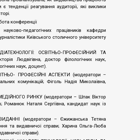
 є тенденції реагування аудиторії, які виклики
торі.
бота конференції
ауково-педагогічних працівників кафедри
рналістики Київського столичного університету
ДІАТЕХНОЛОГІЇ: ОСВІТНЬО-ПРОФЕСІЙНИЙ ТА
рія Людвігівна, доктор філологічних наук,
гічних наук, доцент).
ВІТНЬО- ПРОФЕСІЙНІ АСПЕКТИ (модератори –
альних комунікацій; Фіголь Надія Миколаївна,
ЕДІЙНОГО РИНКУ (модератори – Шпак Віктор
р; Романюк Наталя Сергіївна, кандидат наук із
ВИДАННІ (модератори – Єжижанська Тетяна
ння та видавничої справи; Харина Ольга-Люба
давничої справи).