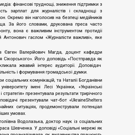
едіа: фінансові труднощі, зниження підтримки з
ість зарплат для журналістів і складнощі з
н. Окремо він наголосив на безпеці медійників
ища. За його словами, друкована преса часто
онту, вона є важливим інструментом протидії
й Антонович гаслом «Журналісти важливі», яке
в Євген Валерійович Магда, доцент кафедри
ря Сікорського». Його доповідь «Постправда як
кликала жвавий інтерес аудиторії. Доповідач
ільність і формування громадської думки.
 соціальних комунікацій, та Наталії Богданівни
ніверситету імені Лесі Українки, «Українські
і стратегія» презентувала результати трирічного
відачі презентували чат-бот «UkraineShelters
айних ситуаціях, продемонстрували потенціал
іших умовах.
оліївна Водолазька, доктор наук із соціальних
араса Шевченка. У доповіді «Соціальні мережі як
 вона проаналізувала, як видавництва працюють