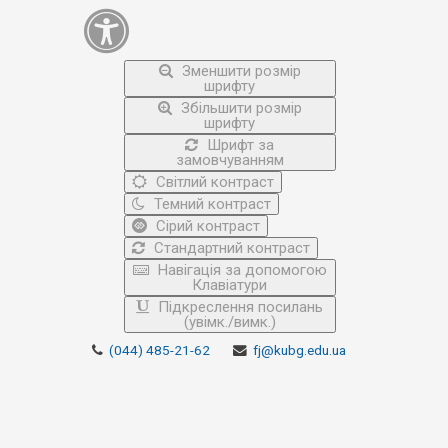
Зменшити розмір
шрифту
Збільшити розмір
шрифту
Шрифт за
замовчуванням
Світлий контраст
Темний контраст
Сірий контраст
Стандартний контраст
Навігація за допомогою
Клавіатури
Підкреслення посилань
(увімк./вимк.)
(044) 485-21-62
fj@kubg.edu.ua