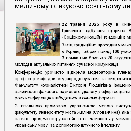
медійному та науково-освітньому ди
22 травня 2025 року
в Київс
Грінченка відбулася щорічна В
«Соціокомунікаційні тенденції в 
Захід традиційно проходив у меж
в Україні, і зібрав понад 100 учас
З-поміж них близько 70 студенті
молоді в актуальних питаннях сучасної комунікації.
Конференцію урочисто відкрила модераторка пленар
професор кафедри медіапродюсування та видавничої 
Факультету журналістики Вікторія Людвігівна Іващен
важливості фахового наукового діалогу у сфері соціаль
року конференція відбудеться в очному форматі.
З вітальною промовою українською мовою виступи
факультету Університету міста Жиліна (Словаччина), яка 
наочно продемонструвала його ефективність у міжмовн
українську мову за допомогою штучного інтелекту.