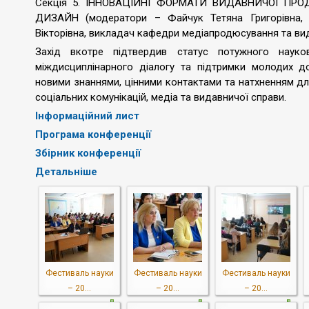
Секція 5. ІННОВАЦІЙНІ ФОРМАТИ ВИДАВНИЧОЇ ПРОД
ДИЗАЙН (модератори – Файчук Тетяна Григорівна, к
Вікторівна, викладач кафедри медіапродюсування та вид
Захід вкотре підтвердив статус потужного науко
міждисциплінарного діалогу та підтримки молодих д
новими знаннями, цінними контактами та натхненням д
соціальних комунікацій, медіа та видавничої справи.
Інформаційний лист
Програма конференції
Збірник конференції
Детальніше
Фестиваль науки
Фестиваль науки
Фестиваль науки
– 20...
– 20...
– 20...