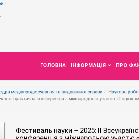
и і
у
ГОЛОВНА
ІНФОРМАЦІЯ
ПРО ФА
едра медіапродюсування та видавничої справи
Наукова робо
ауково-практична конференція з міжнародною участю «Соціокомун
Фестиваль науки – 2025: ІІ Всеукраї
конференція з міжнародною участю «