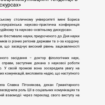
скурсах»
ькому столичному університеті імені Бориса
сеукраїнська науково-практична конференція
медійному та науково-освітньому дискурсах».
ах Фестивалю науки, приуроченого до Дня науки
ників із різних регіонів держави та з-за кордону.
в, що засвідчує високий рівень зацікавленості
ного засідання – доктор філологічних наук,
справи, заступник декана з наукової роботи
ко. У своїй промові вона зосередила увагу на
них комунікацій, висловила надію, що наступного
ла Славка Пітонякова, декан Гуманітарного
засвідчила роль ШІ в соціальних комунікаціях та
ій взаємодії через переклад свого виступу на