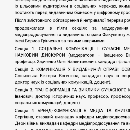
із цільовими аудиторіями в соціальних мережах, якими
постають перед видавничим бізнесом у цифровому прос
Після змістовного обговорення й нетривалої перерви ро
продовжилася в п’яти секціях за модерування н
медіапродюсування та видавничої справи Факультету жу
імені Бориса Грінченка за такими напрямами:
Секція 1. СОЦІАЛЬНІ КОМУНІКАЦІЇ І СУЧАСНІ МЕ
НАУКОВИЙ ДИСКУРСИ (модератори – Іващенко Вікто
професор; Харченко Олег Валентинович, кандидат філоло
Секція 2. КОМУНІКАЦІЯ У ВИДАВНИЧІЙ СПРАВІ: ОС
Сошинська Вікторія Євгенівна, кандидат наук із соці
доктор наук із соціальних комунікацій, доцент).
Секція 3. ТРАНСФОРМАЦІЇ ТА ВИКЛИКИ СУЧАСНОГО М
Іванович, доктор історичних наук, професор, професо
соціальних комунікацій, доцент).
Секція 4. БРЕНД-КОМУНІКАЦІЇ В МЕДІА ТА КНИГО
Сергіївна, старший викладач кафедри медіапродюсува
Деонізіївна, викладач кафедри медіапродюсування та ви