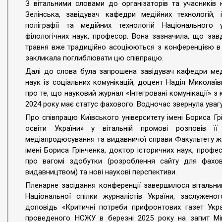
З вітальними словами до організаторів та учасників 
Зелінська, завідувач кафедри медійних технологій, 
поліграфії та медійних технологій Національного у
філологічних наук, професор. Вона зазначила, що зав
травня вже традиційно асоціюються з конференцією в К
закликала поглиблювати цю співпрацю.
Далі до слова була запрошена завідувач кафедри мед
наук із соціальних комунікацій, доцент Надія Микола
про те, що науковий журнал «Інтегровані комунікації» з
2024 року має статус фахового. Водночас звернула увагу
Про співпрацю Київського університету імені Бориса Г
освіти України» у вітальній промові розповів ї
медіапродюсування та видавничої справи Факультету жу
імені Бориса Грінченка, доктор історичних наук, профе
про вагомі здобутки (розроблення сайту для фахо
видавництвом) та нові наукові перспективи.
Пленарне засідання конференції завершилося вітальни
Національної спілки журналістів України, заслужено
доповідь «Критичні потреби прифронтових газет Укра
проведеного НСЖУ в березні 2025 року на запит Міні