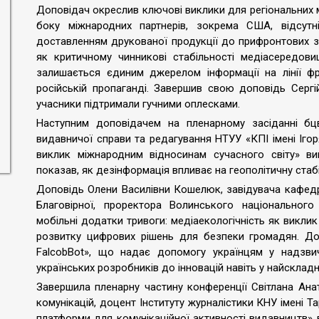
Доповідач окреслив ключові виклики для регіональних м
боку міжнародних партнерів, зокрема США, відсутн
доставленням друкованої продукції до прифронтових зо
як критичному чинникові стабільності медіасередов
залишається єдиним джерелом інформації на лінії фр
російській пропаганді. Завершив свою доповідь Сергі
учасники підтримали гучними оплесками.
Наступним доповідачем на пленарному засіданні бц
видавничої справи та редагування НТУУ «КПІ імені Іго
виклик міжнародним відносинам сучасного світу» ви
показав, як дезінформація впливає на геополітичну стаб
Доповідь Олени Василівни Кошелюк, завідувача кафедри
Благовірної, проректора Волинського національного у
мобільні додатки тривоги: медіаекологічність як виклик 
розвитку цифрових рішень для безпеки громадян. Допо
FalcobBot», що надає допомогу українцям у надзвич
українських розробників до інновацій навіть у найскладн
Завершила пленарну частину конференції Світлана Анат
комунікацій, доцент Інституту журналістики КНУ імені Т
платформи для комунікаційної активності видавництв»