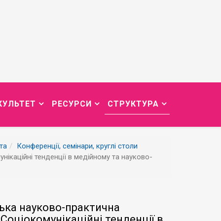
КУЛЬТЕТ
РЕСУРСИ
СТРУКТУРА
та
Конференції, семінари, круглі столи
ікаційні тенденції в медійному та науково-
нська науково-практична
Соціокомунікаційні тенденції в