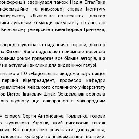
конференції звернулася також Надія Віталіївна
інформаційної та книжкової справи Інституту
ніверситету «Львівська політехніка», доктор
дяки зусиллям команди факультету останні дні
иївському університеті імені Бориса Грінченка,
іапродюсування та видавничої справи, доктор
ївна Фіголь. Вона поділилася приємною новиною
 кожним роком привертає все більше авторів, а з
 на актуальні виклики для видавничої галузі.
рінченка з ГО «Національна академія наук вищої
ї перший віцепрезидент, професор кафедри
рналістики Київського столичного університету
сор Віктор Іванович Шпак. Зокрема він розповів
вого журналу, що співпрацює з міжнародним
м словом Сергія Антоновича Томіленка, голови
го журналіста України, який виголосив також
їни». Він представив результати дослідження,
стерства культури та інформаційної політики.