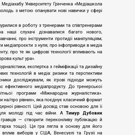
ід Медіахабу Університету Грінченка «Медіашкола
молодь з метою опанувати нові навички у сфері
нурилися в роботу з тренерами та співтренерами
ра наші слухачі дізнавалися багато нового,
навчанні; про інструменти протидії маніпуляціям;
и медіапроєкти з нуля; про інфоприводи в медіа
енту; про те як цифрові технології впливають на
рова культ ура».
налістики, експертка з гейміфікації та дизайну
вих технологій в медіа: ризики та перспективи
сники досліджували, як ігрові підходи можуть
ас ефективного медіапродукту. До тренерської
тньої програми «Міжнародна журналістика».
и на/про рівних», яка поєднує класичний формат
дерної рівності. Цей досвід став основою для її
ля молоді під час війни. А
Тимур Дубовик
 гравців — створити переконливу публікацію й
ігарха тощо). Ця гра лягла в основу для його
 вплив виборів у США, Венесуелі та Грузії на