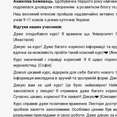
Анжеліка Бежевець
, здобувачка першого року навчанн
поділилася досвідом створенням а розвитком блогу та ро
Наш весняний інтенсив пройшов надзвичайно активно 
учнів 9-11 класів з різних куточків України.
Відгуки наших учасників:
Дуже сподобався курс! Я вражена що Університет Грі
(Анастасія)
Дякую за курс! Дуже багато корисної інформації та кр
вдячна за можливість пройти такий класний курс!❤️ (Анн
Курс насичений і справді корисний. Я б щиро порек
журналістиці. (Софія)
Доволі цікавий курс, відкрила для себе багато нового 
Інформація викладена в зручній та зрозумілій формі. Дяк
Дякую вам за цей курс! Це було неймовірно! Неймо
закохатися у лекцію! Я отримала дуже багато корисно
Сучасно, цікаво, корисно! Я в захваті! Дякую❤️ (Єлизаве
Курс справив дуже позитивне враження. Лектори доступ
зробили заняття захопливими. Особливо цінним був жив
реальними прикладами зі своєї роботи. Дуже дякую за на