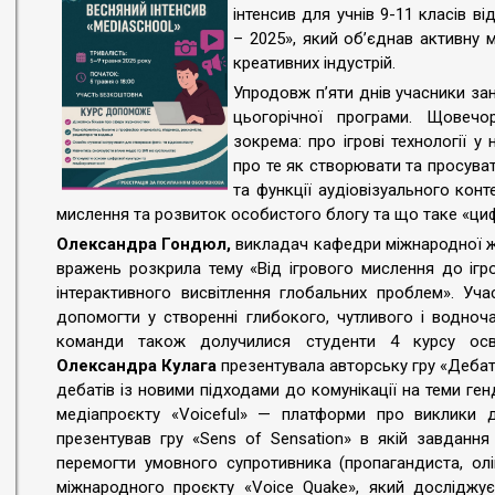
інтенсив для учнів 9-11 класів в
– 2025», який об’єднав активну 
креативних індустрій.
Упродовж п’яти днів учасники за
цьогорічної програми. Щовечо
зокрема: про ігрові технології у 
про те як створювати та просуват
та функції аудіовізуального конт
мислення та розвиток особистого блогу та що таке «циф
Олександра Гондюл,
викладач кафедри міжнародної жур
вражень розкрила тему «Від ігрового мислення до ігро
інтерактивного висвітлення глобальних проблем». Уча
допомогти у створенні глибокого, чутливого і водноч
команди також долучилися студенти 4 курсу осві
Олександра Кулага
презентувала авторську гру «Дебат
дебатів із новими підходами до комунікації на теми ген
медіапроєкту «Voiceful» — платформи про виклики д
презентував гру «Sens of Sensation» в якій завдання
перемогти умовного супротивника (пропагандиста, ол
міжнародного проєкту «Voice Quake», який досліджує