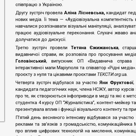
співпрацю з Україною.
Другу зустріч провела
Аліна Лісневська,
кандидат педа
нових медіа. Її тема — «Аудіовізуальна компетентність
навчалися розпізнавати візуальні маніпуляції, аналізува
працює аудіовізуальне переконання. Слухачі жваво ан
долучатися до дискусії.
Третю зустріч провели
Тетяна Єжижанська
, стар
видавничої справи, як розповіла про просування медіа
Головінський
, випускник ОП «Видавнича справа т
інтерактивної мапи Маріуполя та співавтор «Рідні медіа»
проєкту з нуля та цікавими проєктами
ТЕКСТИ
.
org
.ua.
Четверта зустріч відбулася за участю
Яни Фруктової
,
кандидата педагогічних наук, члена НСЖУ, автор курсів з
про те, як створюються інфоприводи в меді та які є мет
студентка 4 курсу ОП “Журналістика”, контент-мейкер т
презентувала вплив і функції візуального контенту та п
П’ятий день весняного інтенсиву відбувався за участю
реклами та зв’язків з громадськістю, комунікаційника 
про вплив цифрових технологій на мислення, комунікац