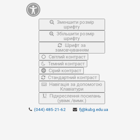
Зменшити розмір
шрифту
Збільшити розмір
шрифту
Шрифт за
замовчуванням
Світлий контраст
Темний контраст
Сірий контраст
Стандартний контраст
Навігація за допомогою
Клавіатури
Підкреслення посилань
(увімк./вимк.)
(044) 485-21-62
fj@kubg.edu.ua