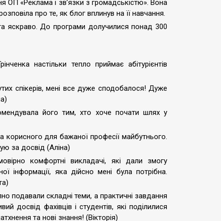
я ОП «Реклама і зв’язки з громадськістю». Вона
зповіла про те, як блог вплинув на її навчання.
та яскраво. До програми долучилися понад 300
нченка настільки тепло приймає абітурієнтів
утих спікерів, мені все дуже сподобалося! Дуже
а)
омендувала його тим, хто хоче почати шлях у
та корисного для бажаної професії майбутнього.
ую за досвід (Аліна)
вірно комфортні викладачі, які дали змогу
ї інформації, яка дійсно мені була потрібна.
та)
но подавали складні теми, а практичні завдання
ий досвід фахівців і студентів, які поділилися
тхнення та нові знання! (Вікторія)