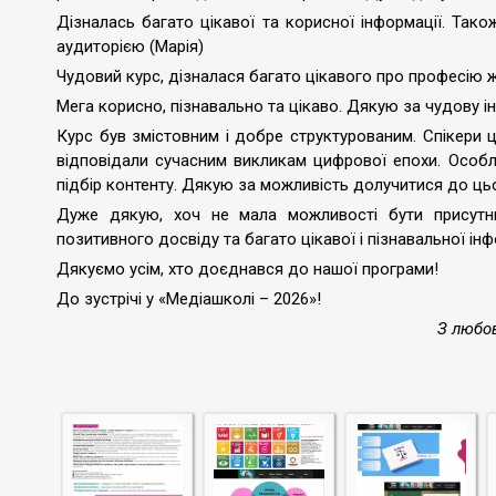
Дізналась багато цікавої та корисної інформації. Так
аудиторією (Марія)
Чудовий курс, дізналася багато цікавого про професію 
Мега корисно, пізнавально та цікаво. Дякую за чудову іні
Курс був змістовним і добре структурованим. Спікери 
відповідали сучасним викликам цифрової епохи. Особли
підбір контенту. Дякую за можливість долучитися до цьо
Дуже дякую, хоч не мала можливості бути присут
позитивного досвіду та багато цікавої і пізнавальної інф
Дякуємо усім, хто доєднався до нашої програми!
До зустрічі у «Медіашколі – 2026»!
З любов