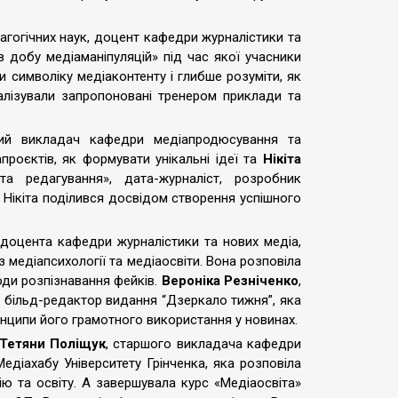
гогічних наук, доцент кафедри журналістики та
 в добу медіаманіпуляцій» під час якої учасники
ти символіку медіаконтенту і глибше розуміти, як
алізували запропоновані тренером приклади та
ший викладач кафедри медіапродюсування та
проєктів, як формувати унікальні ідеї та
Нікіта
а редагування», дата-журналіст, розробник
. Нікіта поділився досвідом створення успішного
 доцента кафедри журналістики та нових медіа,
 медіапсихології та медіаосвіти. Вона розповіла
оди розпізнавання фейків.
Вероніка Резніченко
,
а більд-редактор видання “Дзеркало тижня”, яка
ринципи його грамотного використання у новинах.
Тетяни Поліщук
, старшого викладача кафедри
Медіахабу Університету Грінченка, яка розповіла
ію та освіту. А завершувала курс «Медіаосвіта»