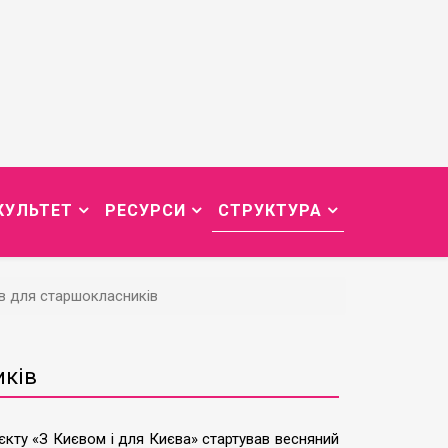
КУЛЬТЕТ
РЕСУРСИ
СТРУКТУРА
ив для старшокласників
иків
кту «З Києвом і для Києва» стартував весняний