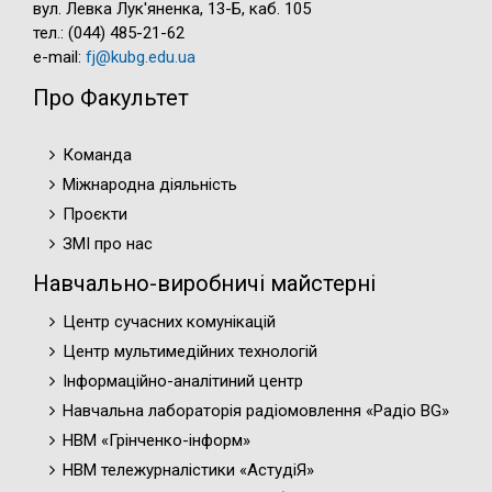
вул. Левка Лук'яненка, 13-Б, каб. 105
тел.: (044) 485-21-62
e-mail:
fj@kubg.edu.ua
Про Факультет
Команда
Міжнародна діяльність
Проєкти
ЗМІ про нас
Навчально-виробничі майстерні
Центр сучасних комунікацій
Центр мультимедійних технологій
Інформаційно-аналітиний центр
Навчальна лабораторія радіомовлення «Радіо BG»
НВМ «Грінченко-інформ»
НВМ тележурналістики «АстудіЯ»