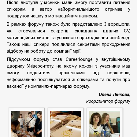
Після виступів учасники мали змогу поставити питання
спікерам, а автор найоригінальнішого отримав у
подарунок чашку з мотиваційним написом.
В рамках форуму також було представлено 3 воркшопи,
які стосувалися секретів складання вдалих CV,
мотиваційних листів та успішного проходження співбесід.
Також наші спікери поділилися секретами проходження
відбору на роботу до компанії мрії.
Підсумком форуму став Careerlounge у внутрішньому
дворику Університету, на якому кожен з учасників мав
змогу поділитися враженнями від воркшопів,
неформально поспілкуватися зі спікерами та почути про
вакансії у компаніях-партнерах форуму.
Олена Лінкова
,
координатор форуму