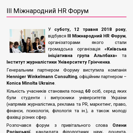
III Міжнародний HR Форум
У
суботу, 12 травня 2018 року
,
відбувся
ІІІ Міжнародний HR Форум
,
організаторами якого стали
громадська організація
«Київська
ініціативна група Альпбаха»
та
Інститут журналістики Університету Грінченка
.
Генеральним партнером Форуму виступила компанія
Henniger Winkelmann Consulting
, офіційним партнером –
Konica Minolta Ukraine
.
Кількість учасників становила понад
60
осіб, серед яких
були студенти і випускники університетів України
(напрямів журналістика, реклама та PR, маркетинг, право,
фінанси, психологія, філологія та ін.), а також молоді
фахівці різних сфер.
Розпочався форум з привітального слова
Олени
Росінської
, кандидата філологічних наук, доцента,