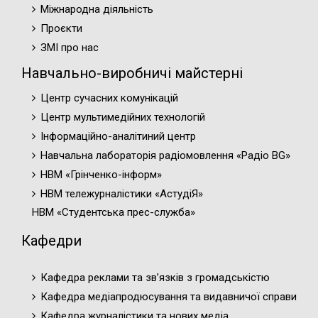
Міжнародна діяльність
Проєкти
ЗМІ про нас
Навчально-виробничі майстерні
Центр сучасних комунікацій
Центр мультимедійних технологій
Інформаційно-аналітиний центр
Навчальна лабораторія радіомовлення «Радіо BG»
НВМ «Грінченко-інформ»
НВМ тележурналістики «АстудіЯ»
НВМ «Студентська прес-служба»
Кафедри
Кафедра реклами та зв’язків з громадськістю
Кафедра медіапродюсування та видавничої справи
Кафедра журналістики та нових медіа