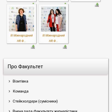
III Міжнародний
III Міжнародний
HR Ф...
HR Ф...
Про Факультет
Візитівка
Команда
Стейкхолдери (сумісники)
Вчена рада Факультету журналістики