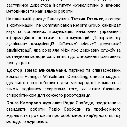
заступника директора Інституту журналістики з науково
методичної та навчальної роботи.
На панельній дискусії виступила
Тетяна Гузенко
, експерт
з комунікацій The Communication Reform Group, кандидат
наук із соціальних комунікацій, начальник управління
інформаційної політики та комунікацій Департаменту
суспільних комунікацій Київської міської державної
адміністрації, яка розвіяла міфи про державну службу та
мотивувала молодь залучатися до створення позитивних
змін у країні.
Доктор Томас Вінкельманн
, партнер та співзасновник
компанії Henniger Winkelmann Consulting, описав модель
ідеального співробітника для міжнародної компанії, а
також поділився секретами того, як стати бажаним
співробітником для кожного роботодавця.
Ольга Комарова
, журналіст Радіо Свобода, представила
стандарти роботи Радіо Свободи та професійного
журналіста і розповіла про особливості кар’єрного шляху
молодого журналіста.