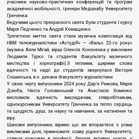
учасники науково-практичних конференцій та програм
академічної мобільності, тренери Медіахабу Університету
Грінченка.
Ведучими цього прекрасного свята були студенти І курсу
Марія Педченко та Андрій Комащенко.
Трепетною миттю свята стала музична композиція від
НВМ тележурналістики «АстудіЯ» — «Вальс 22-го року»
(музика Алли Мігай, вірші Олексія Кононенка у виконанні
Людмили Турко та студентів Факультету музичного
мистецтва і хореографії).З теплими, щирими слова
вдячності та надії до студентів звернулася Вікторія
Сошинська, в.о. декана Факультету журналістики.
У свою чергу випускники 2024 року Дар’я Рижова, Марія
Дзюба, Нікіта Головінський та Анастасія Хоменко
висловили вдячність викладачам, співробітникам,
однокурсникам Університету Грінченка за тепло сердець
та щедрість душі, за науку та навчання, за натхнення та
віру.
Шановні випускники, віримо що ви впораєтеся з усіма
викликами долі, примножите славу рідного Університету,
ставши кращими в професії, беручи активну участь у