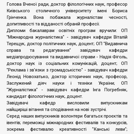
Голова Вченої ради, доктор філологічних наук, професор
Київського столичного університету імені Бориса
Грінченка. Вона побажала журналістам чесності,
допитливості та відданості обраній професії.
Дипломи бакалаврам освітніх програм вручили: ОП
"Міжнародна журналістика" - завідувач кафедри Віталій
Терещук, доктор політичних наук, доцент; ОП "Видавнича
справа та редагування" завідувач кафедри
медіапродюсування та видавничої справи - Надія Фіголь,
доктор наук із соціальних комунікацій, доцент; ОП
"Реклама і зв'язки з громадськістю" - завідувач кафедри
Леонід Новохатько, доктор історичних наук, професор,
Заслужений діяч науки і техніки України; ОП
"Журналістика" - завідувач кафедри Інга Погребняк,
кандидат філологічних наук, доцент.
Завідувачі кафедр висловили випускникам
найщиріші вітання та сподівання на нові зустрічі.
Серед наших випускників волонтери багатьох проєктів та
івентів; переможці міжнародних фестивалів та конкурсів,
зокрема фестивалю креативності "Канські леви";