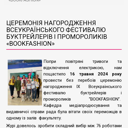
«BOOKFASHION»
ЦЕРЕМОНІЯ НАГОРОДЖЕННЯ
ВСЕУКРАЇНСЬКОГО ФЕСТИВАЛЮ
БУКТРЕЙЛЕРІВ І ПРОМОРОЛИКІВ
«BOOKFASHION»
Попри повітряні тривоги та
відключення електрикою, нам
пощастило
16 травня 2024 року
провести без перебоїв церемонію
нагородження IX Всеукраїнського
фестивалю буктрейлерів і
промороликів “BOOKFASHION”.
Кафедра медіапродюсування та
видавничої справи рада була вітати своїх переможців в
одному із залів факультету.
Журі довелось зробити складний вибір між 76 роботами