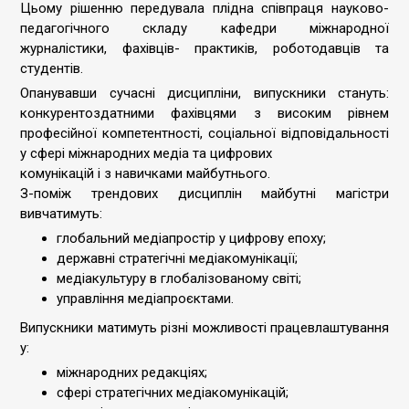
Цьому рішенню передувала плідна співпраця науково-
педагогічного складу кафедри міжнародної
журналістики, фахівців- практиків, роботодавців та
студентів.
Опанувавши сучасні дисципліни, випускники стануть:
конкурентоздатними фахівцями з високим рівнем
професійної компетентності, соціальної відповідальності
у сфері міжнародних медіа та цифрових
комунікацій і з навичками майбутнього.
З-поміж трендових дисциплін майбутні магістри
вивчатимуть:
глобальний медіапростір у цифрову епоху;
державні стратегічні медіакомунікації;
медіакультуру в глобалізованому світі;
управління медіапроєктами.
Випускники матимуть різні можливості працевлаштування
у:
міжнародних редакціях;
сфері стратегічних медіакомунікацій;