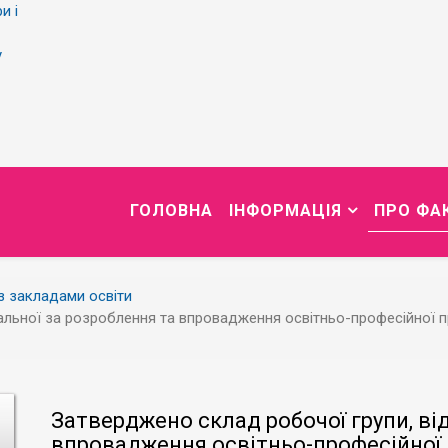
и і
у
ГОЛОВНА
ІНФОРМАЦІЯ
ПРО ФА
із закладами освіти
альної за розроблення та впровадження освітньо-професійної п
Затверджено склад робочої групи, ві
впровадження освітньо-професійної 