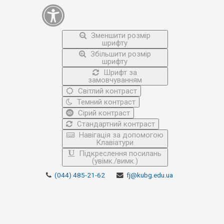
Зменшити розмір
шрифту
Збільшити розмір
шрифту
Шрифт за
замовчуванням
Світлий контраст
Темний контраст
Сірий контраст
Стандартний контраст
Навігація за допомогою
Клавіатури
Підкреслення посилань
(увімк./вимк.)
(044) 485-21-62
fj@kubg.edu.ua