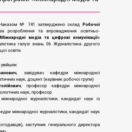
аказом № 741 затверджено склад
Робочої
 за розроблення та впровадження освітньо-
«Міжнародні медіа та цифрові комунікації»
алістика галузі знань 06 Журналістика другого
щої освіти.
увійшли:
анович
, завідувач кафедри міжнародної
ітичних наук, доцент (керівник робочої групи)
олійович
, професор кафедри міжнародної
ологічних наук, професор
міжнародної журналістики, кандидат наук із
федри міжнародної журналістики, кандидат наук
отодавців), заступник генерального директора
рм»