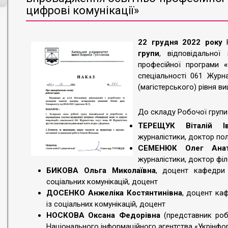
цифрові комунікації»
22 грудня 2022 року
Н
групи
, відповідальної
професійної програми
спеціальності 061 Журн
(магістерського) рівня ви
До складу Робочої групи 
ТЕРЕЩУК Віталій Ів
журналістики, доктор пол
СЕМЕНЮК Олег Анат
журналістики, доктор філ
БИКОВА Ольга Миколаївна
, доцент кафедри 
соціальних комунікацій, доцент
ДОСЕНКО Анжеліка Костянтинівна
, доцент ка
із соціальних комунікацій, доцент
НОСКОВА Оксана Федорівна
(представник роб
Національного інформаційного агентства «Укрінфо