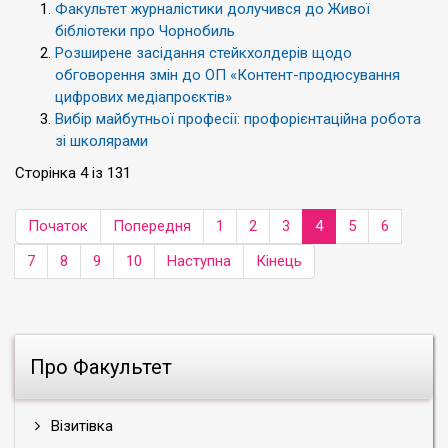
Факультет журналістики долучився до Живої
бібліотеки про Чорнобиль
Розширене засідання стейкхолдерів щодо
обговорення змін до ОП «Контент-продюсування
цифрових медіапроєктів»
Вибір майбутньої професії: профорієнтаційна робота
зі школярами
Сторінка 4 із 131
Початок
Попередня
1
2
3
4
5
6
7
8
9
10
Наступна
Кінець
Про Факультет
Візитівка