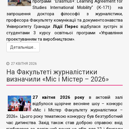
програми "Erasmus+: Learning Agreement for
Studies International Mobility" (К-171) на
запрошення доктора філософії з журналістики,
професора Факультету комунікації та документознавства
Університету Гранади
Лідії Перес
відбулася зустріч зі
студентами 3 курсу освітньої програми «Управління
проектуванням та виробництвом».
Детальніше...
27 КВІТНЯ 2026
На Факультеті журналістики
визначили «Міс і Містер – 2026»
27 квітня 2026 року
в актовій залі
відбулося щорічне весняне шоу – конкурс
«Міс і Містер Факультету журналістики –
2026». Цього року тематикою конкурсу був безтурботний
час дитинства. Захід також став доброю справою: вхід