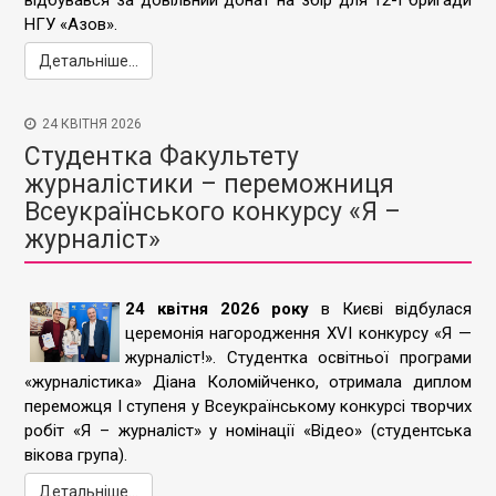
відбувався за довільний донат на збір для 12-ї бригади
НГУ «Азов».
Детальніше...
24 КВІТНЯ 2026
Студентка Факультету
журналістики – переможниця
Всеукраїнського конкурсу «Я –
журналіст»
24 квітня 2026 року
в Києві відбулася
церемонія нагородження XVI конкурсу «Я —
журналіст!». Студентка освітньої програми
«журналістика» Діана Коломійченко, отримала диплом
переможця І ступеня у Всеукраїнському конкурсі творчих
робіт «Я – журналіст» у номінації «Відео» (студентська
вікова група).
Детальніше...