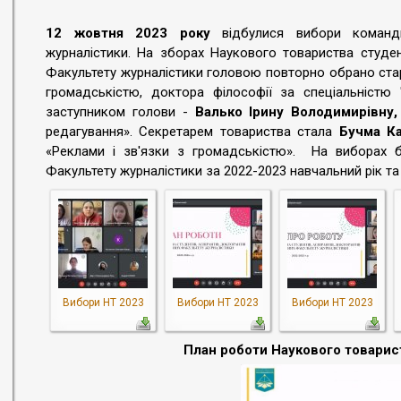
12 жовтня 2023 року
відбулися вибори команди
журналістики. На зборах Наукового товариства студент
Факультету журналістики головою повторно обрано ста
громадськістю, доктора філософії за спеціальністю
заступником голови -
Валько Ірину Володимирівну,
редагування». Секретарем товариства стала
Бучма Ка
«Реклами і зв'язки з громадськістю». На виборах б
Факультету журналістики за 2022-2023 навчальний рік та
Вибори НТ 2023
Вибори НТ 2023
Вибори НТ 2023
План роботи Наукового товарис