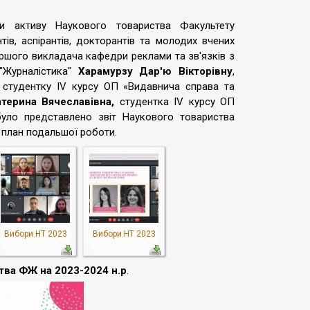
 активу Наукового товариства Факультету
ів, аспірантів, докторантів та молодих вчених
ршого викладача кафедри реклами та зв'язків з
 "Журналістика"
Харамурзу Дар'ю Вікторівну
,
студентку IV курсу ОП «Видавнича справа та
терина Вячеславівна,
студентка ІV курсу ОП
уло представлено звіт Наукового товариства
 план подальшої роботи.
Вибори НТ 2023
Вибори НТ 2023
тва ФЖ на 2023-2024 н.р
.