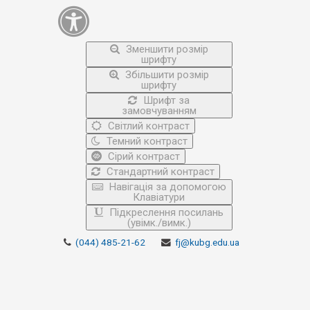
Зменшити розмір
шрифту
Збільшити розмір
шрифту
Шрифт за
замовчуванням
Світлий контраст
Темний контраст
Сірий контраст
Стандартний контраст
Навігація за допомогою
Клавіатури
Підкреслення посилань
(увімк./вимк.)
(044) 485-21-62
fj@kubg.edu.ua