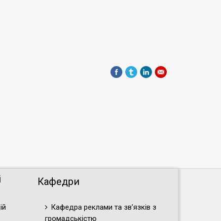
і
Кафедри
ій
Кафедра реклами та зв’язків з
громадськістю