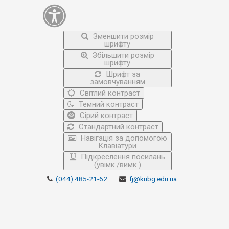
Зменшити розмір
шрифту
Збільшити розмір
шрифту
Шрифт за
замовчуванням
Світлий контраст
Темний контраст
Сірий контраст
Стандартний контраст
Навігація за допомогою
Клавіатури
Підкреслення посилань
(увімк./вимк.)
(044) 485-21-62
fj@kubg.edu.ua