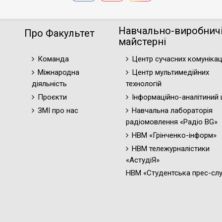
Навчально-виробнич
Про Факультет
майстерні
Команда
Центр сучасних комунікац
Міжнародна
Центр мультимедійних
діяльність
технологій
Проєкти
Інформаційно-аналітиний 
ЗМІ про нас
Навчальна лабораторія
радіомовлення «Радіо BG»
НВМ «Грінченко-інформ»
НВМ тележурналістики
«АстудіЯ»
НВМ «Студентська прес-сл