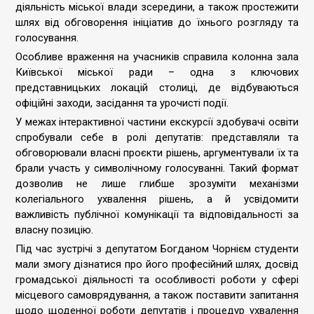
діяльність міської влади зсередини, а також простежити
шлях від обговорення ініціатив до їхнього розгляду та
голосування.
Особливе враження на учасників справила колонна зала
Київської міської ради – одна з ключових
представницьких локацій столиці, де відбуваються
офіційні заходи, засідання та урочисті події.
У межах інтерактивної частини екскурсії здобувачі освіти
спробували себе в ролі депутатів: представляли та
обговорювали власні проєкти рішень, аргументували їх та
брали участь у символічному голосуванні. Такий формат
дозволив не лише глибше зрозуміти механізми
колегіального ухвалення рішень, а й усвідомити
важливість публічної комунікації та відповідальності за
власну позицію.
Під час зустрічі з депутатом Богданом Чорнієм студенти
мали змогу дізнатися про його професійний шлях, досвід
громадської діяльності та особливості роботи у сфері
місцевого самоврядування, а також поставити запитання
щодо щоденної роботи депутатів і процедур ухвалення