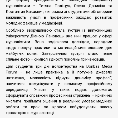
До форуму приєдналися й викладачі Факультету
журналістики – Тетяна Поліщук, Олена Даниліна та
Костянтин Бакаєвич, які разом зі студентами обговорили
важливість участі в професійних заходах, розвиток
молодих фахівців у медіасфері.
Особливо зворушливою стала зустріч із випускницею
Університету Діаною Лановець, яка нині працює у сфері
журналістики. Вона поділилася досвідом, порадами
щодо пошуку практики та мотиваційними словами для
майбутніх колег. Завершенням зустрічі стало тепле
спільне фото – символ єдності поколінь грінченківців.
Для студентів три дні волонтерства на Donbas Media
Forum – не лише практика, а й потужне джерело
натхнення, можливість відчути динаміку професії,
навчитися комунікувати у великому професійному
середовищі. Участь у таких подіях допомагає
сформувати справжній професійний стрижень – критично
мислити, приймати рішення в реальних умовах медійної
роботи та крок за кроком вибудовувати власну
траєкторію в журналістиці.