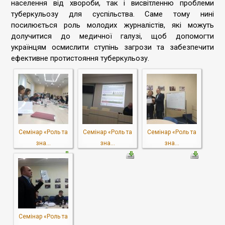
населення від хвороби, так і висвітленню проблеми
туберкульозу для суспільства. Саме тому нині
посилюється роль молодих журналістів, які можуть
долучитися до медичної галузі, щоб допомогти
українцям осмислити ступінь загрози та забезпечити
ефективне протистояння туберкульозу.
Cемінар «Роль та
Cемінар «Роль та
Cемінар «Роль та
зна...
зна...
зна...
Cемінар «Роль та