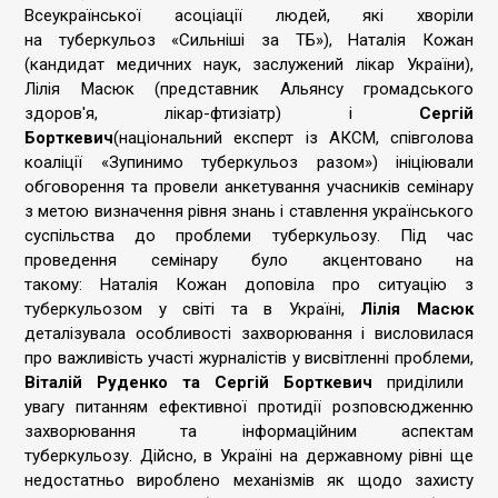
Всеукраїнської асоціації людей, які хворіли
на туберкульоз «Сильніші за ТБ»), Наталія Кожан
(кандидат медичних наук, заслужений лікар України),
Лілія Масюк (представник Альянсу громадського
здоров'я, лікар-фтизіатр) і
Сергій
Борткевич
(національний експерт із АКСМ, співголова
коаліції «Зупинимо туберкульоз разом») ініціювали
обговорення та провели анкетування учасників семінару
з метою визначення рівня знань і ставлення українського
суспільства до проблеми туберкульозу. Під час
проведення семінару було акцентовано на
такому: Наталія Кожан доповіла про ситуацію з
туберкульозом у світі та в Україні,
Лілія Масюк
деталізувала особливості захворювання і висловилася
про важливість участі журналістів у висвітленні проблеми,
Віталій Руденко та Сергій Борткевич
приділили
увагу питанням ефективної протидії розповсюдженню
захворювання та інформаційним аспектам
туберкульозу. Дійсно, в Україні на державному рівні ще
недостатньо вироблено механізмів як щодо захисту