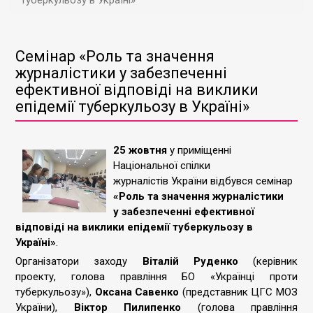
туберкульозу в Україні»
Cемінар «Роль та значення
журналістики у забезпеченні
ефективної відповіді на виклики
епідемії туберкульозу в Україні»
25 жовтня
у приміщенні
Національної спілки
журналістів України відбувся семінар
«Роль та значення журналістики
у забезпеченні ефективної
відповіді на виклики епідемії туберкульозу в
Україні»
.
Організатори заходу
Віталій Руденко
(керівник
проекту, голова правління БО «Українці проти
туберкульозу»),
Оксана Савенко
(представник ЦГС МОЗ
України),
Віктор Пилипенко
(голова правління