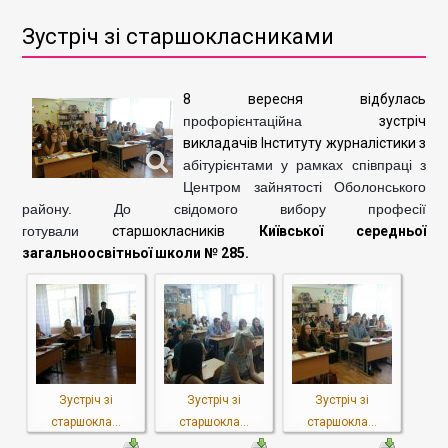
Зустріч зі старшокласниками
8 вересня відбулась
профорієнтаційна
зустріч
викладачів Інституту журналістики з
абітурієнтами
у рамках співпраці з
Центром зайнятості Оболонського
району. До свідомого вибору професії
готували
старшокласників
Київської середньої
загальноосвітньої школи № 285.
Зустріч зі
Зустріч зі
Зустріч зі
старшокла...
старшокла...
старшокла...