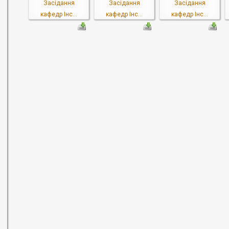
Засідання
Засідання
Засідання
кафедр Інс...
кафедр Інс...
кафедр Інс...