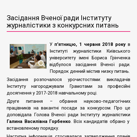
Засідання Вченої ради Інституту
журналістики з конкурсних питань
У
п'ятницю, 1 червня 2018 року
в
Інституті журналістики Київського
університету імені Бориса Грінченка
відбулося засідання Вченої ради.
Порядок денний містив низку питань.
Засідання розпочалося урочистостями: викладачів
Інституту нагороджували Грамотами за професійні
досягнення у 2017-2018 навчальному році.
Друге питання – обрання науково-педагогічних
працівників на вакантні посади за конкурсом. Про це
доповідала Голова Вченої ради Інституту журналістики
Галина Василівна Горбенко
. Всіх кандидатів обрано у
встановленому порядку.
Наступна інформація стосувалася затвердження планів