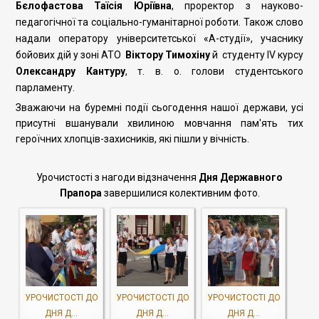
Бєлофастова Таїсія Юріївна
, проректор з науково-
педагогічної та соціально-гуманітарної роботи. Також слово
надали оператору університетської «А-студії», учаснику
бойових дій у зоні АТО
Віктору Тимохіну
й студенту IV курсу
Олександру Кантуру
, т. в. о. голови студентського
парламенту.
Зважаючи на буремні події сьогодення нашої держави, усі
присутні вшанували хвилиною мовчання пам'ять тих
героїчних хлопців-захисників, які пішли у вічність.
Урочистості з нагоди відзначення
Дня Державного
Прапора
за
вершилися колективним фото.
УРОЧИСТОСТІ ДО
УРОЧИСТОСТІ ДО
УРОЧИСТОСТІ ДО
ДНЯ Д...
ДНЯ Д...
ДНЯ Д...