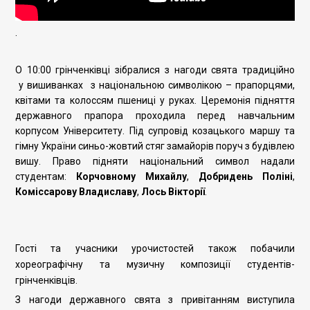
.
О 10:00 грінченківці зібралися з нагоди свята традиційно
у вишиванках з національною символікою – прапорцями,
квітами та колоссям пшениці у руках. Церемонія підняття
державного прапора проходила перед навчальним
корпусом Університету. Під супровід козацького маршу та
гімну України синьо-жовтий стяг замайорів поруч з будівлею
вишу. Право підняти національний символ надали
студентам:
Корчовному Михайлу
,
Добридень Поліні
,
Коміссарову Владиславу
,
Лось Вікторії
.
Гості та учасники урочистостей також побачили
хореографічну та музичну композиції студентів-
грінченківців.
З нагоди державного свята з привітанням виступила