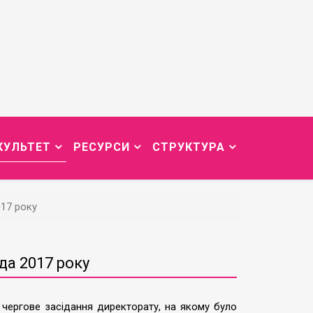
КУЛЬТЕТ
РЕСУРСИ
СТРУКТУРА
017 року
да 2017 року
 чергове засідання директорату, на якому було