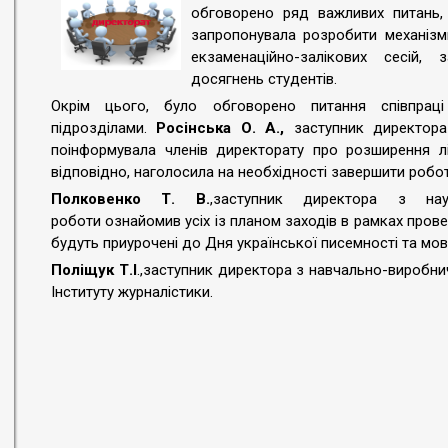
обговорено ряд важливих питань,
запропонувала розробити механіз
екзаменаційно-залікових сесій,
досягнень студентів.
Окрім цього, було обговорено питання співпраці
підрозділами.
Росінська О. А.,
заступник директора
поінформувала членів директорату про розширення ліц
відповідно, наголосила на необхідності завершити робо
Полковенко Т. В.
,
заступник директора з науко
роботи
ознайомив усіх із планом заходів в рамках прове
будуть приурочені до Дня української писемності та мов
Поліщук Т.І
.,
заступник директора з навчально-виробни
Інституту журналістики.