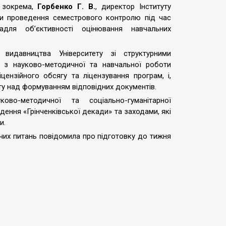
 зокрема,
Горбенко Г. В.
, директор Інституту
ми проведення семестрового контролю під час
 задля об
’
єктивності оцінювання навчальних
 видавництва Університету зі структурними
 з науково-методичної та навчальної
роботи
ензійного обсягу та ліцензування програм, і,
ту над формуванням відповідних документів.
во-методичної та соціально-гуманітарної
дення «Грінченківської декади» та заходами, які
и.
чих питань
повідомила про підготовку до тижня