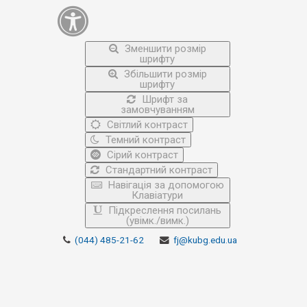
Зменшити розмір
шрифту
Збільшити розмір
шрифту
Шрифт за
замовчуванням
Світлий контраст
Темний контраст
Сірий контраст
Стандартний контраст
Навігація за допомогою
Клавіатури
Підкреслення посилань
(увімк./вимк.)
(044) 485-21-62
fj@kubg.edu.ua