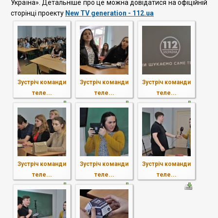
Україна». Детальніше про це можна довідатися на офіційній
сторінці проекту
New TV generation - 112.ua
Зустріч команди
Зустріч команди
Зустріч команди
теле...
теле...
теле...
Зустріч команди
Зустріч команди
Зустріч команди
теле...
теле...
теле...