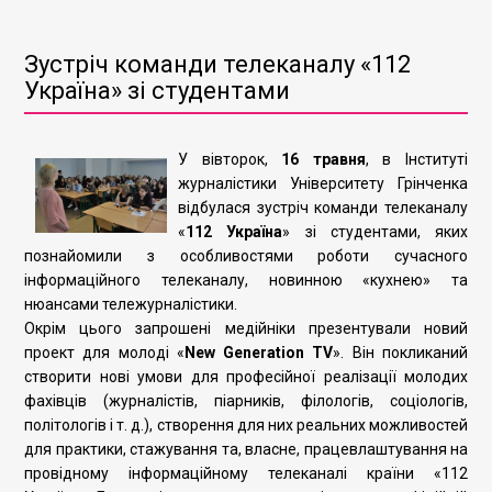
Зустріч команди телеканалу «112
Україна» зі студентами
У вівторок,
16 травня
, в Інституті
журналістики Університету Грінченка
відбулася зустріч команди телеканалу
«
112 Україна
» зі студентами, яких
познайомили з особливостями роботи сучасного
інформаційного телеканалу, новинною «кухнею» та
нюансами тележурналістики.
Окрім цього запрошені медійніки презентували новий
проект для молоді «
New
Generation
TV
». Він покликаний
створити нові умови для професійної реалізації молодих
фахівців (журналістів, піарників, філологів, соціологів,
політологів і т. д.), створення для них реальних можливостей
для практики, стажування та, власне, працевлаштування на
провідному інформаційному телеканалі країни «112