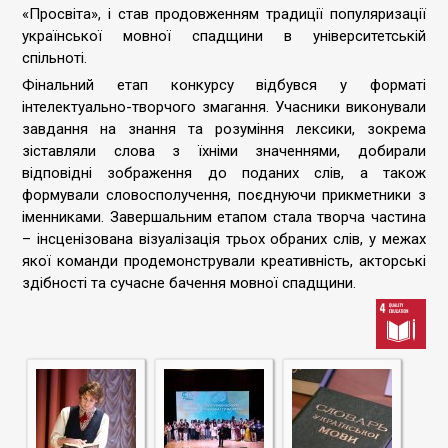
«Просвіта», і став продовженням традиції популяризації
української мовної спадщини в університетській
спільноті.
Фінальний етап конкурсу відбувся у форматі
інтелектуально-творчого змагання. Учасники виконували
завдання на знання та розуміння лексики, зокрема
зіставляли слова з їхніми значеннями, добирали
відповідні зображення до поданих слів, а також
формували словосполучення, поєднуючи прикметники з
іменниками. Завершальним етапом стала творча частина
– інсценізована візуалізація трьох обраних слів, у межах
якої команди продемонстрували креативність, акторські
здібності та сучасне бачення мовної спадщини.