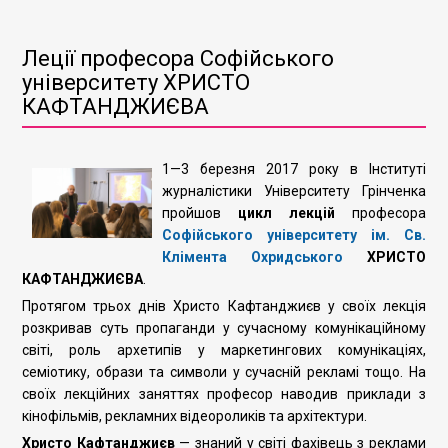
Леції професора Софійського
університету ХРИСТО
КАФТАНДЖИЄВА
1—3 березня 2017 року в Інституті
журналістики Університету Грінченка
пройшов
цикл лекцій
професора
Софійського університету
ім. Св.
Клімента Охридського
ХРИСТО
КАФТАНДЖИЄВА
.
Протягом трьох днів Христо Кафтанджиєв у своїх лекція
розкривав суть пропаганди у сучасному комунікаційному
світі, роль архетипів у маркетингових комунікаціях,
семіотику, образи та символи у сучасній рекламі тощо. На
своїх лекційних заняттях професор наводив приклади з
кінофільмів, рекламних відеороликів та архітектури.
Христо Кафтанджиєв
— знаний у світі фахівець з реклами