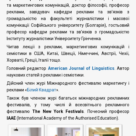
та маркетингових комунікацій, доктор філософії, професор
реклами, завідувач кафедри реклами та зв’язків з
громадськістю на факультеті журналістики і масової
комунікації Софійського університету (Болгарія), гостьовий
професор кафедри реклами та зв’язків з громадськістю
Інституту журналістики Університету Грінченка.
Читав лекції з реклами, маркетингових комунікацій і
семіотики в США, Китаї, Швеції, Німеччині, Австрії, Чехії,
Хорватії, Греції, Італії тощо.
Головний редактор
American Journal of Linguistics
. Автор
наукових статей з реклами і семіотики.
Дійсний член журі Міжнародного фестивалю маркетингу і
реклами «
Білий Квадрат
».
Також був членом журі багатьох міжнародних рекламних
фестивалів, у тому числі й всесвітнього рекламного
фестивалю
The New York Festivals
. Почесний професор
IАAЕ
(International Academy of the Authorised Education).