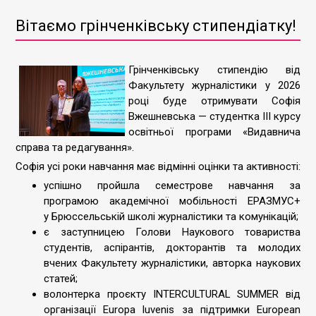
Вітаємо грінченківську стипендіатку!
Грінченківську стипендію від
Факультету журналістики у 2026
році буде отримувати Софія
Вжешневська — студентка ІІІ курсу
освітньої програми «Видавнича
справа та редагування».
Софія усі роки навчання має відмінні оцінки та активності:
успішно пройшла семестрове навчання за
програмою академічної мобільності ЕРАЗМУС+
у Брюссельській школі журналістики та комунікацій;
є заступницею Голови Наукового товариства
студентів, аспірантів, докторантів та молодих
вчених Факультету журналістики, авторка наукових
статей;
волонтерка проєкту INTERCULTURAL SUMMER від
організації Europa luvenis за підтримки European