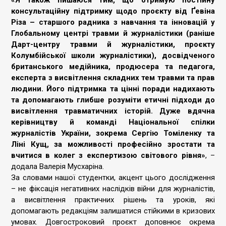
«Я також пишаюся тим, що отримую постійну
консультаційну підтримку щодо проєкту від Ґевіна
Різа – старшого радника з навчання та інновацій у
Глобальному центрі травми й журналістики (раніше
Дарт-центру травми й журналістики, проєкту
Колумбійської школи журналістики), досвідченого
британського медійника, продюсера та педагога,
експерта з висвітлення складних тем травми та прав
людини. Його підтримка та цінні поради надихають
та допомагають глибше розуміти етичні підходи до
висвітлення травматичних історій. Дуже вдячна
керівництву й команді Національної спілки
журналістів України, зокрема Сергію Томіленку та
Ліні Кущ, за можливості професійно зростати та
вчитися в колег з експертизою світового рівня»
, –
додала Валерія Мусхаріна.
За словами нашої студентки, акцент цього дослідження
– не фіксація негативних наслідків війни для журналістів,
а висвітлення практичних рішень та уроків, які
допомагають редакціям залишатися стійкими в кризових
умовах. Довгостроковий проєкт доповнює окрема