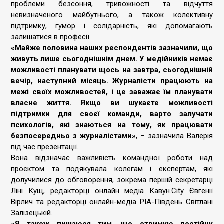
проблеми безсоння, тривожності та відчуття
невизначеного майбутнього, а також колективну
підтримку, гумор і солідарність, які допомагають
залишатися в професії.
«Майже половина наших респондентів зазначили, що
живуть лише сьогоднішнім днем. У медійників немає
можливості планувати щось на завтра, сьогоднішній
вечір, наступний місяць. Журналісти працюють на
межі своїх можливостей, і це заважає їм планувати
власне життя. Якщо ви шукаєте можливості
підтримки для своєї команди, варто залучати
психологів, які знаються на тому, як працювати
безпосередньо з журналістами»
, – зазначила Валерія
під час презентації.
Вона відзначає важливість командної роботи над
проєктом та подякувала колегам і експертам, які
долучилися до обговорення, зокрема першій секретарці
Ліні Кущ, редакторці онлайн медіа Кавун.City Євгенії
Вірлич та редакторці онлайн-медіа РІА-Південь Світлані
Залізецькій.