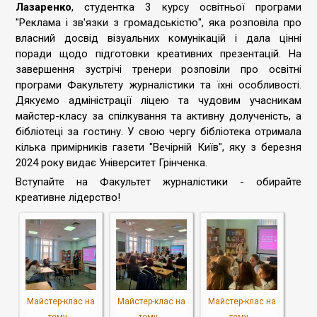
Лазаренко
, студентка 3 курсу освітньої програми
"Реклама і зв'язки з громадськістю", яка розповіла про
власний досвід візуальних комунікацій і дала цінні
поради щодо підготовки креативних презентацій. На
завершення зустрічі тренери розповіли про освітні
програми Факультету журналістики та їхні особливості.
Дякуємо адміністрації ліцею та чудовим учасникам
майстер-класу за спілкування та активну долученість, а
бібліотеці за гостину. У свою чергу бібліотека отримала
кілька примірників газети "Вечірній Київ", яку з березня
2024 року видає Університет Грінченка.
Вступайте на Факультет журналістики - обирайте
креативне лідерство!
Майстер-клас на
Майстер-клас на
Майстер-клас на