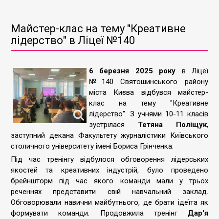
Майстер-клас на тему "Креативне
лідерство" в Ліцеї №140
6 березня 2025 року
в Ліцеї
№140 Святошинського району
міста Києва відбувся майстер-
клас на тему "Креативне
лідерство". З учнями 10-11 класів
зустрілася
Тетяна Поліщук
,
заступний декана Факультету журналістики Київського
столичного університету імені Бориса Грінченка.
Під час тренінгу відбулося обговорення лідерських
якостей та креативних індустрій, було проведено
брейншторм під час якого команди мали у трьох
реченнях представити свій навчальний заклад.
Обговорювали навични майбутнього, де брати ідеїта як
формувати команди. Продовжила тренінг
Дар'я