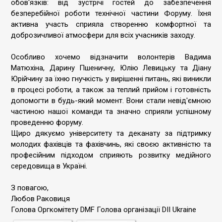
обов'язків: від зустрічі гостей до забезпечення
безперебійної роботи технічної частини Форуму. Їхня
активна участь сприяла створенню комфортної та
доброзичливої атмосфери для всіх учасників заходу.
Особливо хочемо відзначити волонтерів Вадима
Матюхіна, Дарину Пшеничну, Юлію Левицьку та Діану
Юрійчину за їхню гнучкість у вирішенні питань, які виникли
в процесі роботи, а також за теплий прийом і готовність
допомогти в будь-який момент. Вони стали невід'ємною
частиною нашої команди та значно сприяли успішному
проведенню форуму.
Щиро дякуємо університету та деканату за підтримку
молодих фахівців та фахівчинь, які своєю активністю та
професійним підходом сприяють розвитку медійного
середовища в Україні.
З повагою,
Любов Раковиця
Голова Оргкомітету DMF Голова організації DII Ukraine