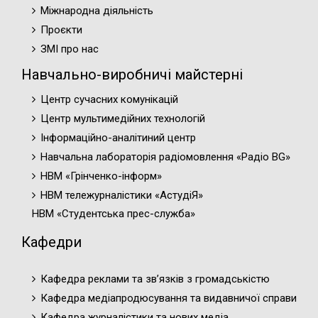
Міжнародна діяльність
Проєкти
ЗМІ про нас
Навчально-виробничі майстерні
Центр сучасних комунікацій
Центр мультимедійних технологій
Інформаційно-аналітиний центр
Навчальна лабораторія радіомовлення «Радіо BG»
НВМ «Грінченко-інформ»
НВМ тележурналістики «АстудіЯ»
НВМ «Студентська прес-служба»
Кафедри
Кафедра реклами та зв’язків з громадськістю
Кафедра медіапродюсування та видавничої справи
Кафедра журналістики та нових медіа